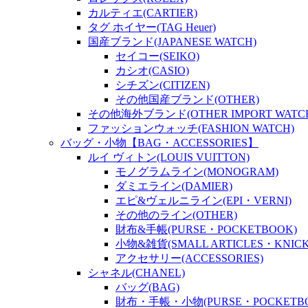
カルティエ(CARTIER)
タグ ホイヤー(TAG Heuer)
国産ブランド(JAPANESE WATCH)
セイコー(SEIKO)
カシオ(CASIO)
シチズン(CITIZEN)
その他国産ブランド(OTHER)
その他海外ブランド(OTHER IMPORT WATC
ファッションウォッチ(FASHION WATCH)
バッグ・小物【BAG・ACCESSORIES】
ルイ ヴィトン(LOUIS VUITTON)
モノグラムライン(MONOGRAM)
ダミエライン(DAMIER)
エピ&ヴェルニライン(EPI・VERNI)
その他のライン(OTHER)
財布&手帳(PURSE・POCKETBOOK)
小物&雑貨(SMALL ARTICLES・KNICK
アクセサリー(ACCESSORIES)
シャネル(CHANEL)
バッグ(BAG)
財布・手帳・小物(PURSE・POCKETBOO