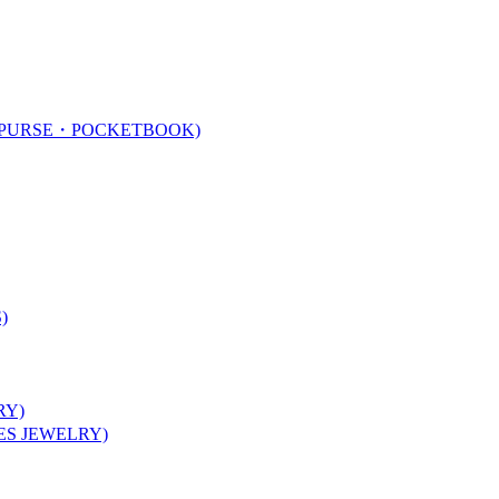
URSE・POCKETBOOK)
)
Y)
 JEWELRY)