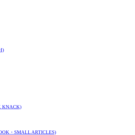
H)
 KNACK)
K・SMALL ARTICLES)