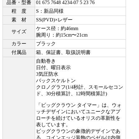
品番・型番
01 675 7648 4234-07 5 23 76
程 度
S：新品同様
素 材
SS(PVD)×レザー
ケース径：約46mm
サイズ
腕周り：約15cm〜21cm
カラー
ブラック
付属品
箱、保証書、取扱説明書
自動巻き
日付、曜日表示
3気圧防水
バックスケルトン
クロノグラフ(1/4秒計、スモールセコン
ド、30分積算計、12時間積算計)
「ビッグクラウン タイマー」は、ウォ
ッチデザインにおいてユニークなアプ
ローチを続けているオリスの革新性を
表しています。
ビッグクラウンの象徴的デザインであ
る、コインエッジ装飾のベゼルは内側