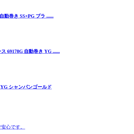
き SS×PG ブラ ......
78G 自動巻き YG ......
S×YG シャンパンゴールド