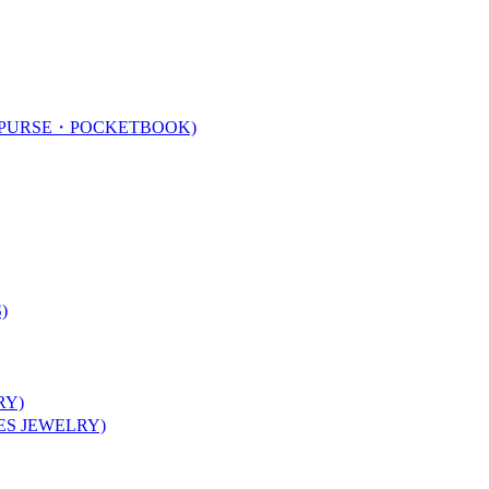
URSE・POCKETBOOK)
)
Y)
 JEWELRY)