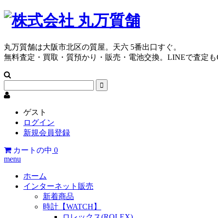
丸万質舗は大阪市北区の質屋。天六 5番出口すぐ。
無料査定・買取・質預かり・販売・電池交換。LINEで査定も
ゲスト
ログイン
新規会員登録
カートの中
0
menu
ホーム
インターネット販売
新着商品
時計【WATCH】
ロレックス(ROLEX)