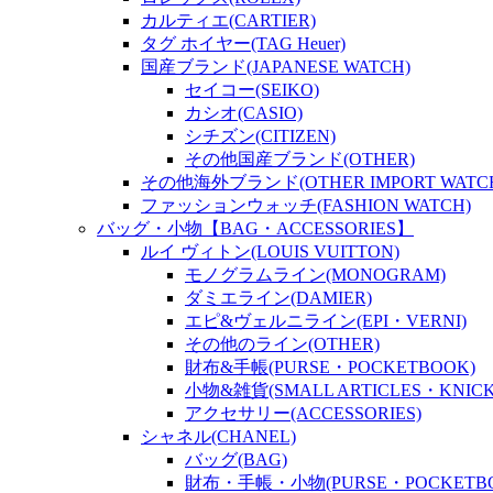
カルティエ(CARTIER)
タグ ホイヤー(TAG Heuer)
国産ブランド(JAPANESE WATCH)
セイコー(SEIKO)
カシオ(CASIO)
シチズン(CITIZEN)
その他国産ブランド(OTHER)
その他海外ブランド(OTHER IMPORT WATC
ファッションウォッチ(FASHION WATCH)
バッグ・小物【BAG・ACCESSORIES】
ルイ ヴィトン(LOUIS VUITTON)
モノグラムライン(MONOGRAM)
ダミエライン(DAMIER)
エピ&ヴェルニライン(EPI・VERNI)
その他のライン(OTHER)
財布&手帳(PURSE・POCKETBOOK)
小物&雑貨(SMALL ARTICLES・KNICK
アクセサリー(ACCESSORIES)
シャネル(CHANEL)
バッグ(BAG)
財布・手帳・小物(PURSE・POCKETBOO