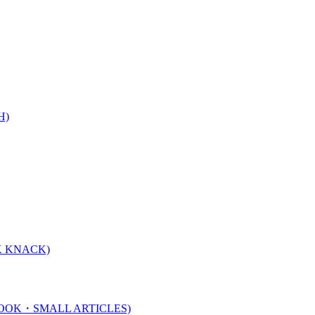
H)
 KNACK)
K・SMALL ARTICLES)