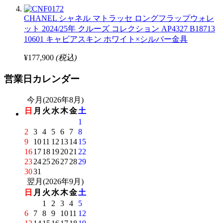
CHANEL シャネル マトラッセ ロングフラップウォレ
ット 2024/25年 クルーズ コレクション AP4327 B18713
10601 キャビアスキン ホワイト×シルバー金具
¥177,900
(税込)
営業日カレンダー
今月(2026年8月)
日
月
火
水
木
金
土
1
2
3
4
5
6
7
8
9
10
11
12
13
14
15
16
17
18
19
20
21
22
23
24
25
26
27
28
29
30
31
翌月(2026年9月)
日
月
火
水
木
金
土
1
2
3
4
5
6
7
8
9
10
11
12