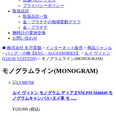
店舗へのアクセス
プライバシーポリシー
取扱品目
取扱品目一覧
金・プラチナの相場変動グラフ
金・プラチナ
腕時計の電池交換
お問い合わせ
株式会社 丸万質舗
>
インターネット販売
>
商品ジャンル
>
バッグ・小物【BAG・ACCESSORIES】
>
ルイ ヴィトン
(LOUIS VUITTON)
>
モノグラムライン(MONOGRAM)
モノグラムライン(MONOGRAM)
ルイ ヴィトン モノグラム ディアヌNM PM M46049 モ
ノグラムキャンバス×ヌメ革 モ ......
¥329,000
(税込)