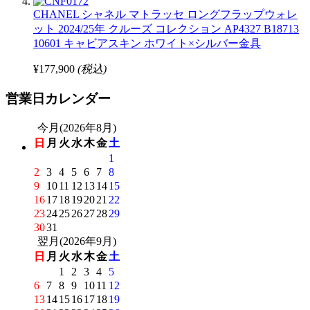
CHANEL シャネル マトラッセ ロングフラップウォレ
ット 2024/25年 クルーズ コレクション AP4327 B18713
10601 キャビアスキン ホワイト×シルバー金具
¥177,900
(税込)
営業日カレンダー
今月(2026年8月)
日
月
火
水
木
金
土
1
2
3
4
5
6
7
8
9
10
11
12
13
14
15
16
17
18
19
20
21
22
23
24
25
26
27
28
29
30
31
翌月(2026年9月)
日
月
火
水
木
金
土
1
2
3
4
5
6
7
8
9
10
11
12
13
14
15
16
17
18
19