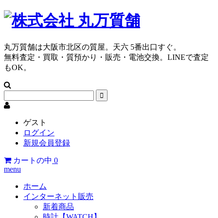
丸万質舗は大阪市北区の質屋。天六 5番出口すぐ。
無料査定・買取・質預かり・販売・電池交換。LINEで査定
もOK。
ゲスト
ログイン
新規会員登録
カートの中
0
menu
ホーム
インターネット販売
新着商品
時計【WATCH】