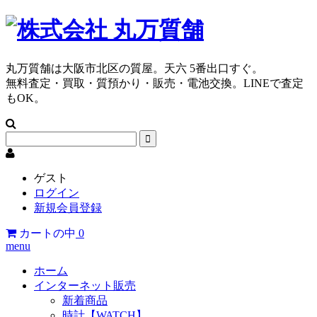
丸万質舗は大阪市北区の質屋。天六 5番出口すぐ。
無料査定・買取・質預かり・販売・電池交換。LINEで査定
もOK。
ゲスト
ログイン
新規会員登録
カートの中
0
menu
ホーム
インターネット販売
新着商品
時計【WATCH】