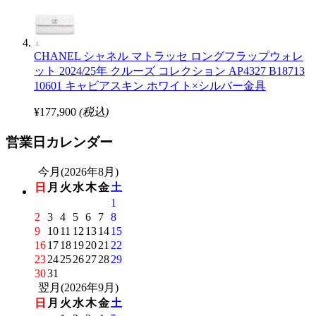
CHANEL シャネル マトラッセ ロングフラップウォレ
ット 2024/25年 クルーズ コレクション AP4327 B18713
10601 キャビアスキン ホワイト×シルバー金具
¥177,900
(税込)
営業日カレンダー
今月(2026年8月)
日
月
火
水
木
金
土
1
2
3
4
5
6
7
8
9
10
11
12
13
14
15
16
17
18
19
20
21
22
23
24
25
26
27
28
29
30
31
翌月(2026年9月)
日
月
火
水
木
金
土