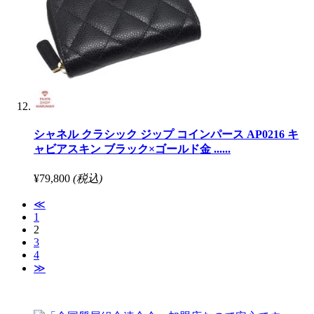
シャネル クラシック ジップ コインパース AP0216 キ
ャビアスキン ブラック×ゴールド金 ......
¥79,800
(税込)
≪
1
2
3
4
≫