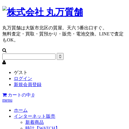
丸万質舗は大阪市北区の質屋。天六 5番出口すぐ。
無料査定・買取・質預かり・販売・電池交換。LINEで査定
もOK。
ゲスト
ログイン
新規会員登録
カートの中
0
menu
ホーム
インターネット販売
新着商品
時計【WATCH】