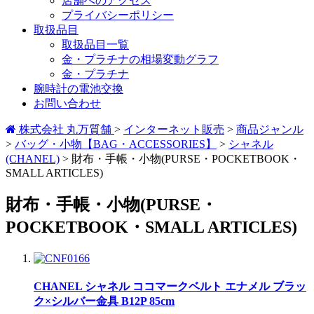
店舗へのアクセス
プライバシーポリシー
取扱品目
取扱品目一覧
金・プラチナの相場変動グラフ
金・プラチナ
腕時計の電池交換
お問い合わせ
株式会社 丸万質舗
>
インターネット販売
>
商品ジャンル
>
バッグ・小物【BAG・ACCESSORIES】
>
シャネル
(CHANEL)
>
財布・手帳・小物(PURSE・POCKETBOOK・
SMALL ARTICLES)
財布・手帳・小物(PURSE・
POCKETBOOK・SMALL ARTICLES)
CHANEL シャネル ココマークベルト エナメル ブラッ
ク×シルバー金具 B12P 85cm