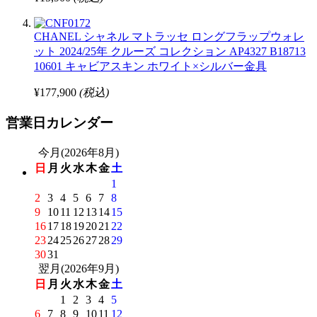
CHANEL シャネル マトラッセ ロングフラップウォレ
ット 2024/25年 クルーズ コレクション AP4327 B18713
10601 キャビアスキン ホワイト×シルバー金具
¥177,900
(税込)
営業日カレンダー
今月(2026年8月)
日
月
火
水
木
金
土
1
2
3
4
5
6
7
8
9
10
11
12
13
14
15
16
17
18
19
20
21
22
23
24
25
26
27
28
29
30
31
翌月(2026年9月)
日
月
火
水
木
金
土
1
2
3
4
5
6
7
8
9
10
11
12