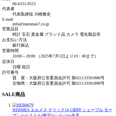
06-6351-9523
代表者
代表取締役 川崎雅史
E-mail
info@maruman7.co.jp
営業品目
時計 宝石 貴金属 ブランド品 カメラ 電化製品等
お支払い方法
銀行振込
営業時間
10:00～20:00 （2025年7月1日より19：00まで）
定休日
日曜 祝日
許可番号
質 屋：大阪府公安委員会許可 第621133501886号
古物商：大阪府公安委員会許可 第621133501898号
SALE商品
HERMES エルメス クリック16 U刻印 シェーブル モー
ヴシルベストル(推定)×シルバー金具