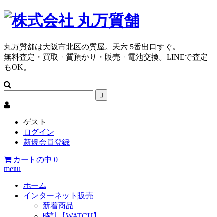
丸万質舗は大阪市北区の質屋。天六 5番出口すぐ。
無料査定・買取・質預かり・販売・電池交換。LINEで査定
もOK。
ゲスト
ログイン
新規会員登録
カートの中
0
menu
ホーム
インターネット販売
新着商品
時計【WATCH】