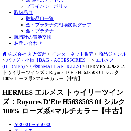
店舗へのアクセス
プライバシーポリシー
取扱品目
取扱品目一覧
金・プラチナの相場変動グラフ
金・プラチナ
腕時計の電池交換
お問い合わせ
株式会社 丸万質舗
>
インターネット販売
>
商品ジャンル
>
バッグ・小物【BAG・ACCESSORIES】
>
エルメス
(HERMES)
>
小物(SMALL ARTICLES)
>
HERMES エルメス
トゥイリーツインズ：Rayures D’Ete H563850S 01 シルク
100% ローズ系×マルチカラー【中古】
HERMES エルメス トゥイリーツイン
ズ：Rayures D’Ete H563850S 01 シルク
100% ローズ系×マルチカラー【中古】
￥30001〜￥50000
エルメス