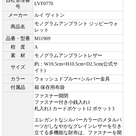
自社管理番
LVF0770
号
メーカー
ルイ ヴィトン
モノグラムアンプラント ジッピーウォ
商品名
レット
品番・型番
M11969
程 度
A
素 材
モノグラムアンプラントレザー
約：W19.5cm×H10.5cm×D2.5cm(公式サ
サイズ
イト)
カラー
ウォッシュドブルー×シルバー金具
付属品
箱 保存用布袋
ファスナー開閉
ファスナー付き小銭入れ1
札入れ3 カードポケット12 ポケット3
エレガントなシルバーカラーのメタルパ
ーツがしなやかなグレインレザーを引き
立てる多機能な財布は、ファスナーを開