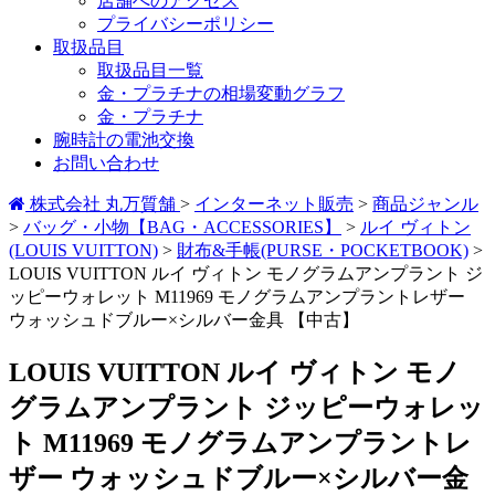
店舗へのアクセス
プライバシーポリシー
取扱品目
取扱品目一覧
金・プラチナの相場変動グラフ
金・プラチナ
腕時計の電池交換
お問い合わせ
株式会社 丸万質舗
>
インターネット販売
>
商品ジャンル
>
バッグ・小物【BAG・ACCESSORIES】
>
ルイ ヴィトン
(LOUIS VUITTON)
>
財布&手帳(PURSE・POCKETBOOK)
>
LOUIS VUITTON ルイ ヴィトン モノグラムアンプラント ジ
ッピーウォレット M11969 モノグラムアンプラントレザー
ウォッシュドブルー×シルバー金具 【中古】
LOUIS VUITTON ルイ ヴィトン モノ
グラムアンプラント ジッピーウォレッ
ト M11969 モノグラムアンプラントレ
ザー ウォッシュドブルー×シルバー金