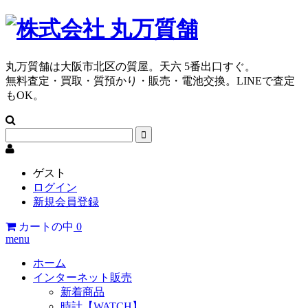
丸万質舗は大阪市北区の質屋。天六 5番出口すぐ。
無料査定・買取・質預かり・販売・電池交換。LINEで査定
もOK。
ゲスト
ログイン
新規会員登録
カートの中
0
menu
ホーム
インターネット販売
新着商品
時計【WATCH】