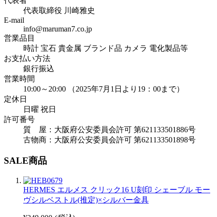
代表者
代表取締役 川崎雅史
E-mail
info@maruman7.co.jp
営業品目
時計 宝石 貴金属 ブランド品 カメラ 電化製品等
お支払い方法
銀行振込
営業時間
10:00～20:00 （2025年7月1日より19：00まで）
定休日
日曜 祝日
許可番号
質 屋：大阪府公安委員会許可 第621133501886号
古物商：大阪府公安委員会許可 第621133501898号
SALE商品
HERMES エルメス クリック16 U刻印 シェーブル モー
ヴシルベストル(推定)×シルバー金具