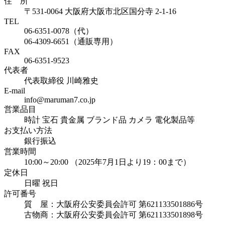
住 所
〒531-0064 大阪府大阪市北区国分寺 2-1-16
TEL
06-6351-0078（代）
06-4309-6651（通販専用）
FAX
06-6351-9523
代表者
代表取締役 川崎雅史
E-mail
info@maruman7.co.jp
営業品目
時計 宝石 貴金属 ブランド品 カメラ 電化製品等
お支払い方法
銀行振込
営業時間
10:00～20:00 （2025年7月1日より19：00まで）
定休日
日曜 祝日
許可番号
質 屋：大阪府公安委員会許可 第621133501886号
古物商：大阪府公安委員会許可 第621133501898号