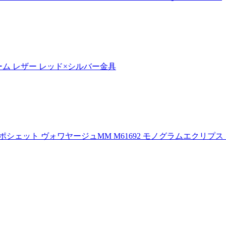
ーム レザー レッド×シルバー金具
プス ポシェット ヴォワヤージュMM M61692 モノグラムエク