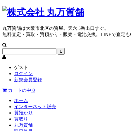
丸万質舗は大阪市北区の質屋。天六 5番出口すぐ。
無料査定・買取・質預かり・販売・電池交換。LINEで査定も
ゲスト
ログイン
新規会員登録
カートの中
0
ホーム
インターネット販売
質預かり
買取り
丸万質舗