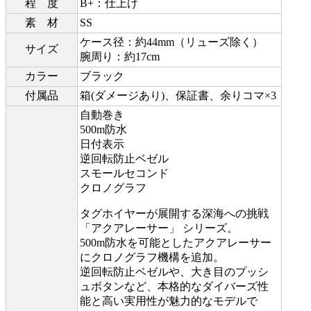
程 度
B+：仕上げ
素 材
SS
ケース径：約44mm（リューズ除く）
サイズ
腕周り：約17cm
カラー
ブラック
付属品
箱(ダメージあり)、保証書、余りコマ×3
自動巻き
500m防水
日付表示
逆回転防止ベゼル
スモールセコンド
クロノグラフ
タグホイヤーが展開する深海への挑戦
「アクアレーサー」 シリーズ。
500m防水を可能としたアクアレーサー
にクロノグラフ機構を追加。
逆回転防止ベゼルや、大き目のプッシ
ュボタンなど、本格的なダイバーズ性
能と高い実用性が魅力的なモデルで