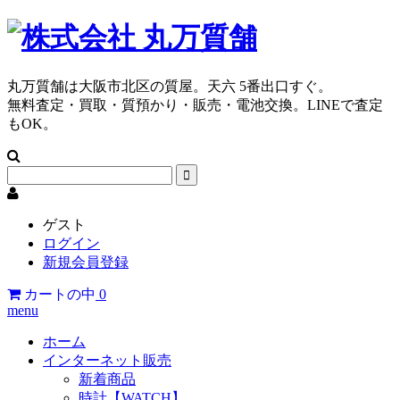
丸万質舗は大阪市北区の質屋。天六 5番出口すぐ。
無料査定・買取・質預かり・販売・電池交換。LINEで査定
もOK。
ゲスト
ログイン
新規会員登録
カートの中
0
menu
ホーム
インターネット販売
新着商品
時計【WATCH】