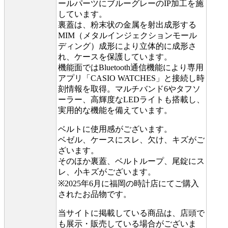
ールパーツにブルーグレーのIP加工を施
しています。
裏蓋は、粉末状の金属を射出成形する
MIM（メタルインジェクションモール
ディング）成形により立体的に成形さ
れ、ケースを保護しています。
機能面ではBluetooth通信機能により専用
アプリ「CASIO WATCHES」と接続し時
刻情報を取得。マルチバンド6やタフソ
ーラー、高輝度なLEDライトも搭載し、
実用的な機能を備えています。
ベルトに使用感がございます。
ベゼル、ケースにスレ、欠け、キズがご
ざいます。
そのほか裏蓋、ベルトループ、尾錠にス
レ、小キズがございます。
※2025年6月に福岡の時計店にてご購入
されたお品物です。
当サイトに掲載している商品は、店頭で
も展示・販売している場合がございま