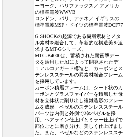
ーヨーク、ハリファックス／ アメリカ
の標準電波WWVB
ロンドン、パリ、アテネ／ イギリスの
標準電波MSF・ドイツの標準電波DCF77
G-SHOCKの起源である樹脂素材とメタ
ル素材を融合して、革新的な構造美を追
求するMT-Gシリーズ。
MTG-B4000は、蓄積された耐衝撃デー
タを活用したAIによって開発されたデ
ュアルコアガード構造と、カーボンとス
テンレススチールの異素材融合フレーム
を採用しています。
カーボン積層フレームは、シート状のカ
ーボンとグラスファイバーを積層した母
材を立体状に削り出し複雑造形のフレー
ムを成形。ベゼルのステンレススチール
パーツは内側と外側で2体ベゼルを採
用。ヘアライン仕上げとミラー仕上げで
部位ごとに磨き分け、美しく仕上げまし
た。また、ベゼルなどのステンレススチ