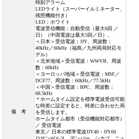
時刻アラーム
LEDライト（スーパーイルミネーター、
残照機能付き）
LED：ホワイト
電波受信機能：自動受信（最大6回 ／
日）（中国電波は最大5回／日）、
＜日本＞受信電波：JJY、周波数：
40kHz／60kHz（福島／九州両局対応モ
デル）
＜北米地域＞受信電波：WWVB、周波
数：60kHz
＜ヨーロッパ地域＞受信電波：MSF／
DCF77、周波数：60kHz／77.5kHz
＜中国＞受信電波：BPC、周波数：
68.5kHz
＊ホームタイム設定を標準電波受信可能
な時差に設定すると、時差に合わせた局
備 考
を受信します。
ホームタイム都市（受信機能対応都市）
／ 受信電波
東京／ 日本の標準電波JJY40・JJY60
ロサンゼルス、デンバー、シカゴ、ニュ