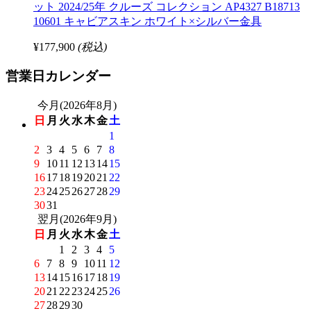
ット 2024/25年 クルーズ コレクション AP4327 B18713
10601 キャビアスキン ホワイト×シルバー金具
¥177,900
(税込)
営業日カレンダー
今月(2026年8月)
日
月
火
水
木
金
土
1
2
3
4
5
6
7
8
9
10
11
12
13
14
15
16
17
18
19
20
21
22
23
24
25
26
27
28
29
30
31
翌月(2026年9月)
日
月
火
水
木
金
土
1
2
3
4
5
6
7
8
9
10
11
12
13
14
15
16
17
18
19
20
21
22
23
24
25
26
27
28
29
30