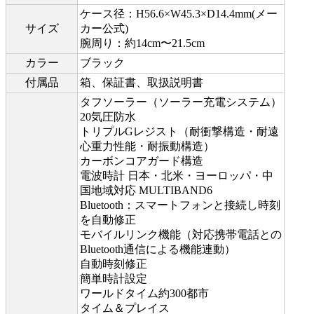
ケース径：H56.6×W45.3×D14.4mm(メー
サイズ
カー公式)
腕周り：約14cm〜21.5cm
カラー
ブラック
付属品
箱、保証書、取扱説明書
タフソーラー（ソーラー充電システム）
20気圧防水
トリプルGレジスト（耐衝撃構造・耐遠
心重力性能・耐振動構造）
カーボンコアガード構造
電波時計 日本・北米・ヨーロッパ・中
国地域対応 MULTIBAND6
Bluetooth：スマートフォンと接続し時刻
を自動修正
モバイルリンク機能（対応携帯電話との
Bluetooth通信による機能連動）
自動時刻修正
簡単時計設定
ワールドタイム約300都市
タイム＆プレイス