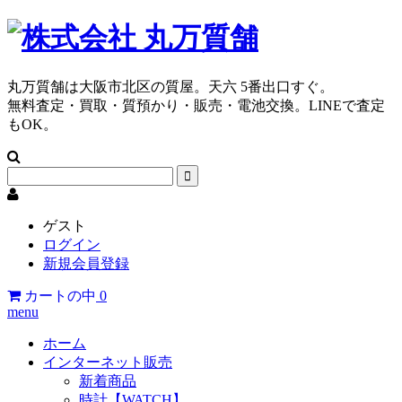
丸万質舗は大阪市北区の質屋。天六 5番出口すぐ。
無料査定・買取・質預かり・販売・電池交換。LINEで査定
もOK。
ゲスト
ログイン
新規会員登録
カートの中
0
menu
ホーム
インターネット販売
新着商品
時計【WATCH】