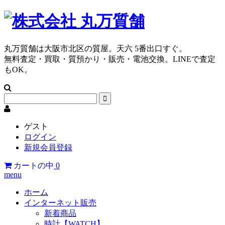
丸万質舗は大阪市北区の質屋。天六 5番出口すぐ。
無料査定・買取・質預かり・販売・電池交換。LINEで査定
もOK。
ゲスト
ログイン
新規会員登録
カートの中
0
menu
ホーム
インターネット販売
新着商品
時計【WATCH】