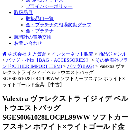
店舗へのアクセス
プライバシーポリシー
取扱品目
取扱品目一覧
金・プラチナの相場変動グラフ
金・プラチナ
腕時計の電池交換
お問い合わせ
株式会社 丸万質舗
>
インターネット販売
>
商品ジャンル
>
バッグ・小物【BAG・ACCESSORIES】
>
その他海外ブラ
ンド(OTHER IMPORT ITEM)
>
バッグ(BAG)
>
Valextra ヴァ
レクストラ イジィデ ベルトウエストバッグ
SGES0061028LOCPL99WW ソフトカーフスキン ホワイト×
ライトゴールド金具 【中古】
Valextra ヴァレクストラ イジィデ ベル
トウエストバッグ
SGES0061028LOCPL99WW ソフトカー
フスキン ホワイト×ライトゴールド金