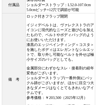
付属品
ショルダーストラップ：L52.0-107.0cm
5.0cmピッチ×12穴で調節が可能
ロック付きフラップ開閉
イジィデベルトは、ヴァレクストラのア
イコンに現代的なニーズと遊び心を加え
たもので、ベルトやボディバッグのよう
にお使いいただけます。
漆黒のエッジペインティング＜コスタ＞
を施したボディはエレガントなシルエッ
トで、取り外し可能なベルトを外せば極
小サイズのバッグとしても。
金属部分にわずかなスレ・接着剤の経年
変色がございます。
ショルダーストラップ(一番外側)にバッ
備 考
クル跡がございますが、ほかに目立つ大
きなダメージはなくとてもきれいなアイ
テムです。
参考価格：￥203,500（2025年12月）