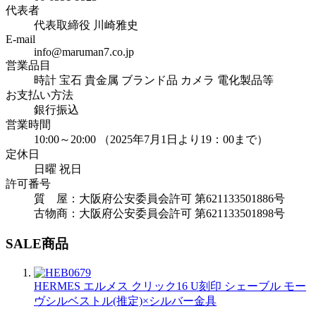
代表者
代表取締役 川崎雅史
E-mail
info@maruman7.co.jp
営業品目
時計 宝石 貴金属 ブランド品 カメラ 電化製品等
お支払い方法
銀行振込
営業時間
10:00～20:00 （2025年7月1日より19：00まで）
定休日
日曜 祝日
許可番号
質 屋：大阪府公安委員会許可 第621133501886号
古物商：大阪府公安委員会許可 第621133501898号
SALE商品
HERMES エルメス クリック16 U刻印 シェーブル モー
ヴシルベストル(推定)×シルバー金具