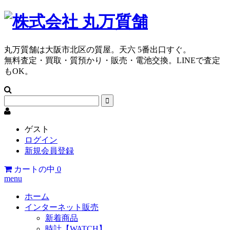
丸万質舗は大阪市北区の質屋。天六 5番出口すぐ。
無料査定・買取・質預かり・販売・電池交換。LINEで査定
もOK。
ゲスト
ログイン
新規会員登録
カートの中
0
menu
ホーム
インターネット販売
新着商品
時計【WATCH】