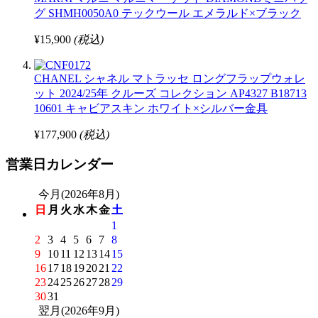
グ SHMH0050A0 テックウール エメラルド×ブラック
¥15,900
(税込)
CHANEL シャネル マトラッセ ロングフラップウォレ
ット 2024/25年 クルーズ コレクション AP4327 B18713
10601 キャビアスキン ホワイト×シルバー金具
¥177,900
(税込)
営業日カレンダー
今月(2026年8月)
日
月
火
水
木
金
土
1
2
3
4
5
6
7
8
9
10
11
12
13
14
15
16
17
18
19
20
21
22
23
24
25
26
27
28
29
30
31
翌月(2026年9月)