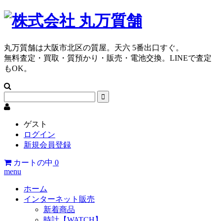
丸万質舗は大阪市北区の質屋。天六 5番出口すぐ。
無料査定・買取・質預かり・販売・電池交換。LINEで査定
もOK。
ゲスト
ログイン
新規会員登録
カートの中
0
menu
ホーム
インターネット販売
新着商品
時計【WATCH】