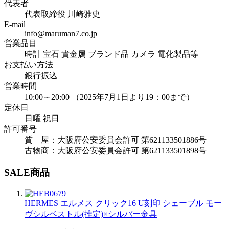
代表者
代表取締役 川崎雅史
E-mail
info@maruman7.co.jp
営業品目
時計 宝石 貴金属 ブランド品 カメラ 電化製品等
お支払い方法
銀行振込
営業時間
10:00～20:00 （2025年7月1日より19：00まで）
定休日
日曜 祝日
許可番号
質 屋：大阪府公安委員会許可 第621133501886号
古物商：大阪府公安委員会許可 第621133501898号
SALE商品
HERMES エルメス クリック16 U刻印 シェーブル モー
ヴシルベストル(推定)×シルバー金具