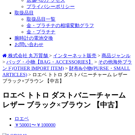
店舗へのアクセス
プライバシーポリシー
取扱品目
取扱品目一覧
金・プラチナの相場変動グラフ
金・プラチナ
腕時計の電池交換
お問い合わせ
株式会社 丸万質舗
>
インターネット販売
>
商品ジャンル
>
バッグ・小物【BAG・ACCESSORIES】
>
その他海外ブラ
ンド(OTHER IMPORT ITEM)
>
財布&小物(PURSE・SMALL
ARTICLES)
>
ロエベ トトロ ダストバニーチャーム レザー
ブラック×ブラウン 【中古】
ロエベ トトロ ダストバニーチャーム
レザー ブラック×ブラウン 【中古】
ロエベ
￥50001〜￥100000