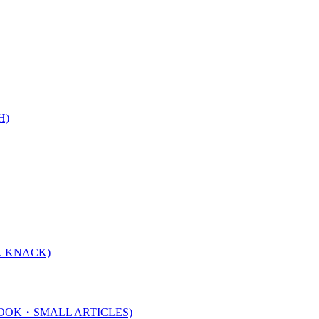
H)
 KNACK)
K・SMALL ARTICLES)