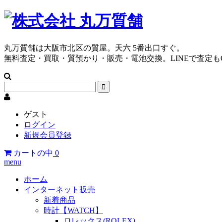
丸万質舗は大阪市北区の質屋。天六 5番出口すぐ。
無料査定・買取・質預かり・販売・電池交換。LINEで査定も
ゲスト
ログイン
新規会員登録
カートの中
0
menu
ホーム
インターネット販売
新着商品
時計【WATCH】
ロレックス(ROLEX)