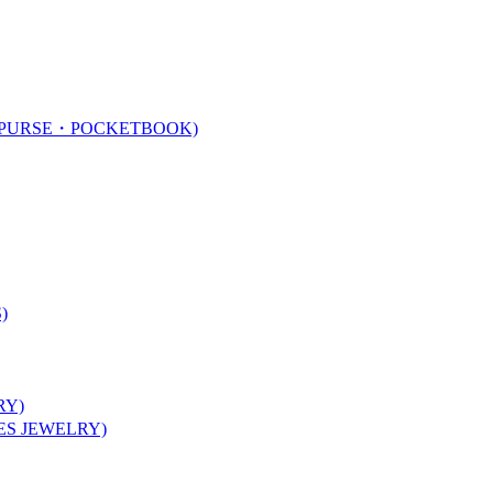
URSE・POCKETBOOK)
)
Y)
 JEWELRY)