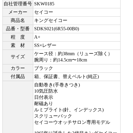
自社管理番号
SKW0185
メーカー
セイコー
商品名
キングセイコー
品番・型番
SDKS021(6R55-00B0)
程 度
A+
素 材
SS×レザー
ケース径：約38mm（リューズ除く）
サイズ
腕周り：約14.5cm〜18cm
カラー
ブラック
付属品
箱、保証書、替えベルト(純正)
自動巻き(手巻きつき)
10気圧防水
日付表示
耐磁あり
ルミブライト(針、インデックス)
スクリューバック
セイコーウオッチサロン専用モデル