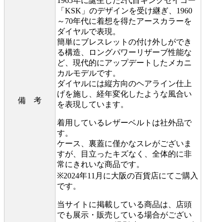
1965年に誕生した2代目キングセイコー
「KSK」のデザインを受け継ぎ、1960
～70年代に着想を得たアースカラーを
ダイヤルで表現。
簡単にブレスレットの付け外しができ
る構造、ロングパワーリザーブ性能な
ど、現代的にアップデートしたメカニ
カルモデルです。
ダイヤルには縦方向のヘアライン仕上
げを施し、経年変化したような風合い
備 考
を表現しています。
着用しているレザーベルトは社外品で
す。
ケース、裏蓋に僅かなスレがございま
すが、目立ったキズなく、全体的に非
常にきれいな商品です。
※2024年11月に大阪の百貨店にてご購入
です。
当サイトに掲載している商品は、店頭
でも展示・販売している場合がござい