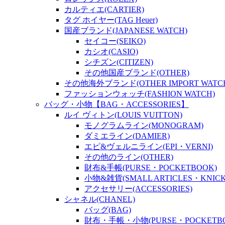
カルティエ(CARTIER)
タグ ホイヤー(TAG Heuer)
国産ブランド(JAPANESE WATCH)
セイコー(SEIKO)
カシオ(CASIO)
シチズン(CITIZEN)
その他国産ブランド(OTHER)
その他海外ブランド(OTHER IMPORT WATC
ファッションウォッチ(FASHION WATCH)
バッグ・小物【BAG・ACCESSORIES】
ルイ ヴィトン(LOUIS VUITTON)
モノグラムライン(MONOGRAM)
ダミエライン(DAMIER)
エピ&ヴェルニライン(EPI・VERNI)
その他のライン(OTHER)
財布&手帳(PURSE・POCKETBOOK)
小物&雑貨(SMALL ARTICLES・KNICK
アクセサリー(ACCESSORIES)
シャネル(CHANEL)
バッグ(BAG)
財布・手帳・小物(PURSE・POCKETBOO