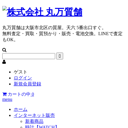
丸万質舗は大阪市北区の質屋。天六 5番出口すぐ。
無料査定・買取・質預かり・販売・電池交換。LINEで査定
もOK。
ゲスト
ログイン
新規会員登録
カートの中
0
menu
ホーム
インターネット販売
新着商品
時計【WATCH】