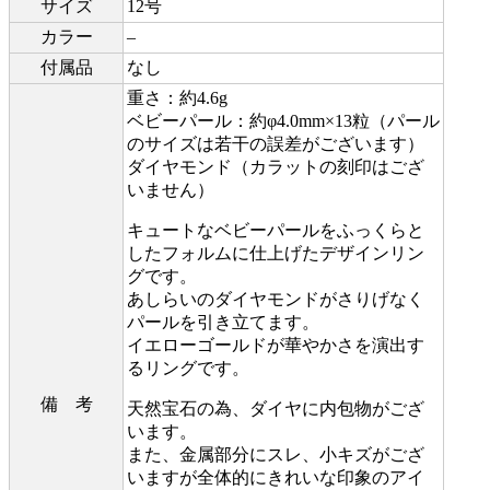
サイズ
12号
カラー
–
付属品
なし
重さ：約4.6g
ベビーパール：約φ4.0mm×13粒（パール
のサイズは若干の誤差がございます）
ダイヤモンド（カラットの刻印はござ
いません）
キュートなベビーパールをふっくらと
したフォルムに仕上げたデザインリン
グです。
あしらいのダイヤモンドがさりげなく
パールを引き立てます。
イエローゴールドが華やかさを演出す
るリングです。
備 考
天然宝石の為、ダイヤに内包物がござ
います。
また、金属部分にスレ、小キズがござ
いますが全体的にきれいな印象のアイ