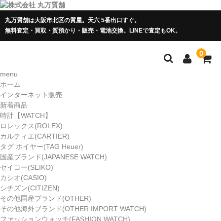
丸万質舗は大阪市北区の質屋。天六 5番出口すぐ。
無料査定・買取・質預かり・販売・電池交換。LINEで査定もOK。
0
menu
ホーム
インターネット販売
新着商品
時計【WATCH】
ロレックス(ROLEX)
カルティエ(CARTIER)
タグ ホイヤー(TAG Heuer)
国産ブランド(JAPANESE WATCH)
セイコー(SEIKO)
カシオ(CASIO)
シチズン(CITIZEN)
その他国産ブランド(OTHER)
その他海外ブランド(OTHER IMPORT WATCH)
ファッションウォッチ(FASHION WATCH)