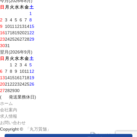
今月(2026年8月)
日
月
火
水
木
金
土
1
2
3
4
5
6
7
8
9
10
11
12
13
14
15
16
17
18
19
20
21
22
23
24
25
26
27
28
29
30
31
翌月(2026年9月)
日
月
火
水
木
金
土
1
2
3
4
5
6
7
8
9
10
11
12
13
14
15
16
17
18
19
20
21
22
23
24
25
26
27
28
29
30
(
発送業務休日)
ホーム
会社案内
求人情報
お問い合わせ
Copyright ©
「丸万質舗」