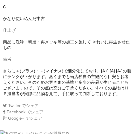
C
かなり使い込んだ中古
仕上げ
商品に洗浄・研磨・再メッキ等の加工を施して きれいに再生させた
もの
備考
さらに＋(プラス)・－(マイナス)で細分化しており、[A+] [A] [A-]の順
にランクが下がります。あくまでも当店独自の主観的な目安とお考
えください。そのためお客さまの基準と多少の差異が生じることも
ございますので、その点は充分ご了承ください。すべての品物はＨ
Ｐ担当者が実際に品物を見て、手に取って判断しております。
Twitter
でシェア
Facebook
でシェア
Google+
でシェア