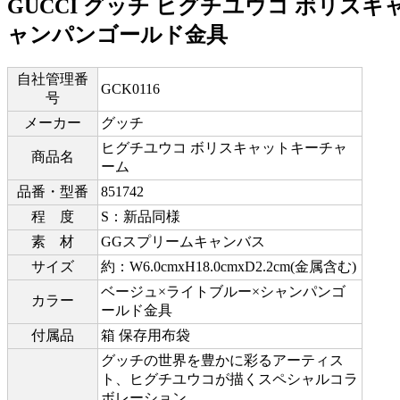
GUCCI グッチ ヒグチユウコ ボリスキ
ャンパンゴールド金具
自社管理番
GCK0116
号
メーカー
グッチ
ヒグチユウコ ボリスキャットキーチャ
商品名
ーム
品番・型番
851742
程 度
S：新品同様
素 材
GGスプリームキャンバス
サイズ
約：W6.0cmxH18.0cmxD2.2cm(金属含む)
ベージュ×ライトブルー×シャンパンゴ
カラー
ールド金具
付属品
箱 保存用布袋
グッチの世界を豊かに彩るアーティス
ト、ヒグチユウコが描くスペシャルコラ
ボレーション。