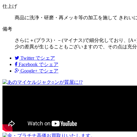
仕上げ
商品に洗浄・研磨・再メッキ等の加工を施して きれい
備考
さらに＋(プラス)・－(マイナス)で細分化しており、[A
少の差異が生じることもございますので、その点は充分
Twitter
でシェア
Facebook
でシェア
Google+
でシェア