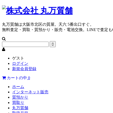
丸万質舗は大阪市北区の質屋。天六 5番出口すぐ。
無料査定・買取・質預かり・販売・電池交換。LINEで査定も
ゲスト
ログイン
新規会員登録
カートの中
0
ホーム
インターネット販売
質預かり
買取り
丸万質舗