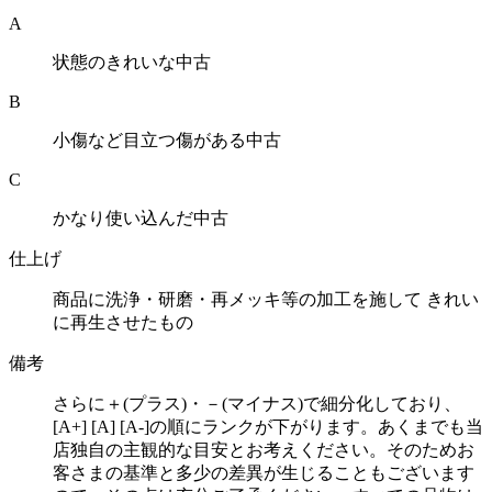
A
状態のきれいな中古
B
小傷など目立つ傷がある中古
C
かなり使い込んだ中古
仕上げ
商品に洗浄・研磨・再メッキ等の加工を施して きれい
に再生させたもの
備考
さらに＋(プラス)・－(マイナス)で細分化しており、
[A+] [A] [A-]の順にランクが下がります。あくまでも当
店独自の主観的な目安とお考えください。そのためお
客さまの基準と多少の差異が生じることもございます