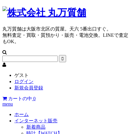
丸万質舗は大阪市北区の質屋。天六 5番出口すぐ。
無料査定・買取・質預かり・販売・電池交換。LINEで査定
もOK。
ゲスト
ログイン
新規会員登録
カートの中
0
menu
ホーム
インターネット販売
新着商品
時計【WATCH】