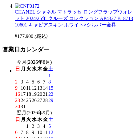
CHANEL シャネル マトラッセ ロングフラップウォレ
ット 2024/25年 クルーズ コレクション AP4327 B18713
10601 キャビアスキン ホワイト×シルバー金具
¥177,900
(税込)
営業日カレンダー
今月(2026年8月)
日
月
火
水
木
金
土
1
2
3
4
5
6
7
8
9
10
11
12
13
14
15
16
17
18
19
20
21
22
23
24
25
26
27
28
29
30
31
翌月(2026年9月)
日
月
火
水
木
金
土
1
2
3
4
5
6
7
8
9
10
11
12