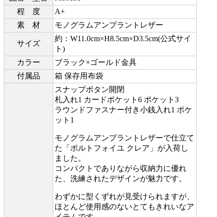
程 度
A+
素 材
モノグラムアンプラントレザー
約：W11.0cm×H8.5cm×D3.5cm(公式サイ
サイズ
ト)
カラー
ブラック×ゴールド金具
付属品
箱 保存用布袋
スナップボタン開閉
札入れ1 カードポケット6 ポケット3
ラウンドファスナー付き小銭入れ1 ポケ
ット1
モノグラムアンプラントレザーで仕立て
た「ポルトフォイユ クレア」が入荷し
ました。
コンパクトでありながら収納力に優れ
た、洗練されたデザインが魅力です。
わずかに型くずれが見受けられますが、
ほとんど使用感のないとてもきれいなア
イテムです。