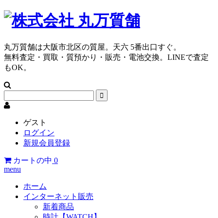
丸万質舗は大阪市北区の質屋。天六 5番出口すぐ。
無料査定・買取・質預かり・販売・電池交換。LINEで査定
もOK。
ゲスト
ログイン
新規会員登録
カートの中
0
menu
ホーム
インターネット販売
新着商品
時計【WATCH】