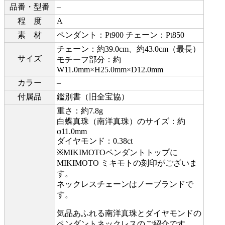
品番・型番
–
程 度
A
素 材
ペンダント：Pt900 チェーン：Pt850
チェーン：約39.0cm、約43.0cm（最長）
サイズ
モチーフ部分：約
W11.0mm×H25.0mm×D12.0mm
カラー
–
付属品
鑑別書（旧全宝協）
重さ：約7.8g
白蝶真珠（南洋真珠）のサイズ：約
φ11.0mm
ダイヤモンド：0.38ct
※MIKIMOTOペンダントトップに
MIKIMOTO ミキモトの刻印がございま
す。
ネックレスチェーンはノーブランドで
す。
気品あふれる南洋真珠とダイヤモンドの
ペンダントネックレスのご紹介です。