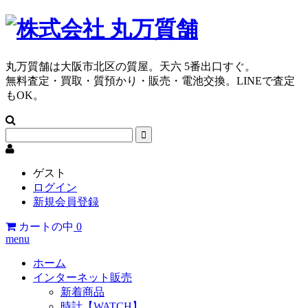
丸万質舗は大阪市北区の質屋。天六 5番出口すぐ。
無料査定・買取・質預かり・販売・電池交換。LINEで査定
もOK。
ゲスト
ログイン
新規会員登録
カートの中
0
menu
ホーム
インターネット販売
新着商品
時計【WATCH】