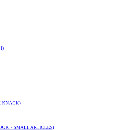
H)
 KNACK)
K・SMALL ARTICLES)