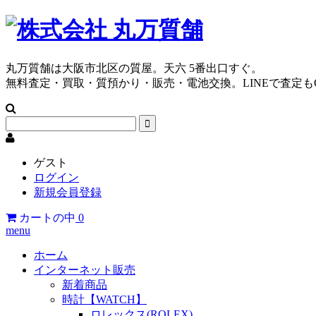
丸万質舗は大阪市北区の質屋。天六 5番出口すぐ。
無料査定・買取・質預かり・販売・電池交換。LINEで査定も
ゲスト
ログイン
新規会員登録
カートの中
0
menu
ホーム
インターネット販売
新着商品
時計【WATCH】
ロレックス(ROLEX)