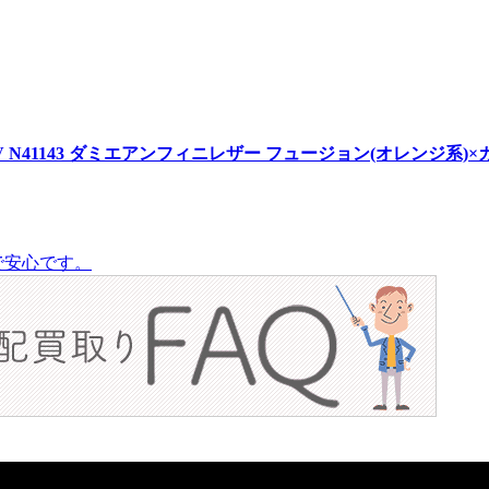
PDV N41143 ダミエアンフィニレザー フュージョン(オレンジ系)