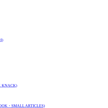
H)
 KNACK)
K・SMALL ARTICLES)