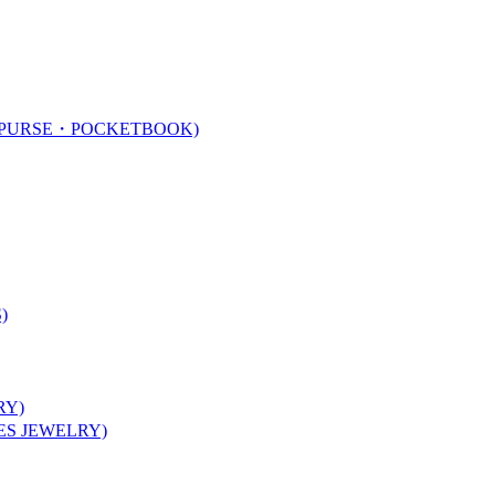
URSE・POCKETBOOK)
)
Y)
 JEWELRY)