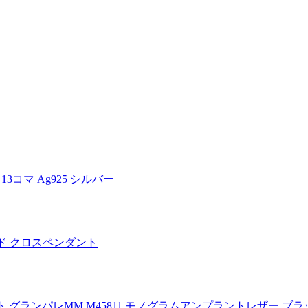
3コマ Ag925 シルバー
ールド クロスペンダント
ラント グランパレMM M45811 モノグラムアンプラントレザー ブ