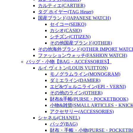
カルティエ(CARTIER)
タグ ホイヤー(TAG Heuer)
国産ブランド(JAPANESE WATCH)
セイコー(SEIKO)
カシオ(CASIO)
シチズン(CITIZEN)
その他国産ブランド(OTHER)
その他海外ブランド(OTHER IMPORT WATC
ファッションウォッチ(FASHION WATCH)
バッグ・小物【BAG・ACCESSORIES】
ルイ ヴィトン(LOUIS VUITTON)
モノグラムライン(MONOGRAM)
ダミエライン(DAMIER)
エピ&ヴェルニライン(EPI・VERNI)
その他のライン(OTHER)
財布&手帳(PURSE・POCKETBOOK)
小物&雑貨(SMALL ARTICLES・KNICK
アクセサリー(ACCESSORIES)
シャネル(CHANEL)
バッグ(BAG)
財布・手帳・小物(PURSE・POCKETBOO