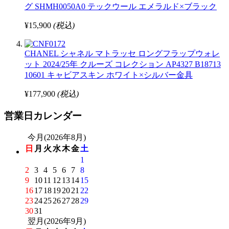
グ SHMH0050A0 テックウール エメラルド×ブラック
¥15,900
(税込)
CHANEL シャネル マトラッセ ロングフラップウォレ
ット 2024/25年 クルーズ コレクション AP4327 B18713
10601 キャビアスキン ホワイト×シルバー金具
¥177,900
(税込)
営業日カレンダー
今月(2026年8月)
日
月
火
水
木
金
土
1
2
3
4
5
6
7
8
9
10
11
12
13
14
15
16
17
18
19
20
21
22
23
24
25
26
27
28
29
30
31
翌月(2026年9月)