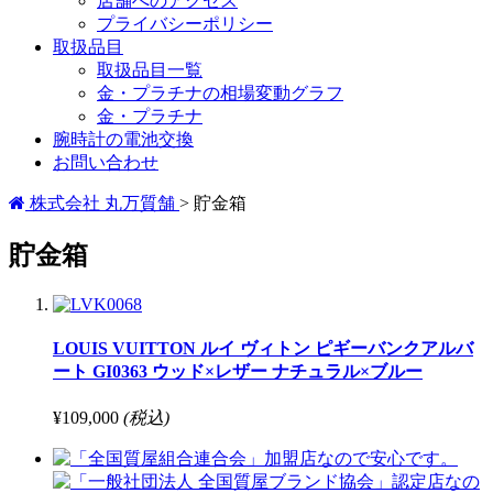
店舗へのアクセス
プライバシーポリシー
取扱品目
取扱品目一覧
金・プラチナの相場変動グラフ
金・プラチナ
腕時計の電池交換
お問い合わせ
株式会社 丸万質舗
>
貯金箱
貯金箱
LOUIS VUITTON ルイ ヴィトン ピギーバンクアルバ
ート GI0363 ウッド×レザー ナチュラル×ブルー
¥109,000
(税込)