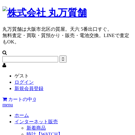
丸万質舗は大阪市北区の質屋。天六 5番出口すぐ。
無料査定・買取・質預かり・販売・電池交換。LINEで査定
もOK。
ゲスト
ログイン
新規会員登録
カートの中
0
menu
ホーム
インターネット販売
新着商品
時計【WATCH】