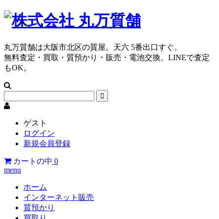
丸万質舗は大阪市北区の質屋。天六 5番出口すぐ。
無料査定・買取・質預かり・販売・電池交換。LINEで査定
もOK。
ゲスト
ログイン
新規会員登録
カートの中
0
menu
ホーム
インターネット販売
質預かり
買取り