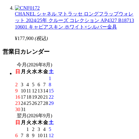
CHANEL シャネル マトラッセ ロングフラップウォレ
ット 2024/25年 クルーズ コレクション AP4327 B18713
10601 キャビアスキン ホワイト×シルバー金具
¥177,900
(税込)
営業日カレンダー
今月(2026年8月)
日
月
火
水
木
金
土
1
2
3
4
5
6
7
8
9
10
11
12
13
14
15
16
17
18
19
20
21
22
23
24
25
26
27
28
29
30
31
翌月(2026年9月)
日
月
火
水
木
金
土
1
2
3
4
5
6
7
8
9
10
11
12