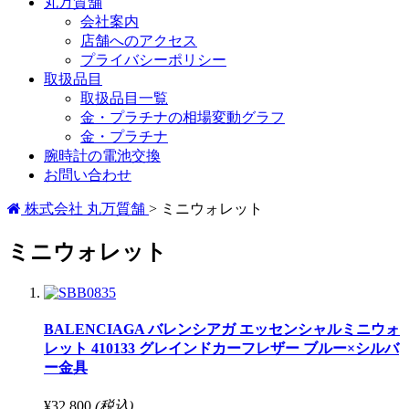
丸万質舗
会社案内
店舗へのアクセス
プライバシーポリシー
取扱品目
取扱品目一覧
金・プラチナの相場変動グラフ
金・プラチナ
腕時計の電池交換
お問い合わせ
株式会社 丸万質舗
>
ミニウォレット
ミニウォレット
BALENCIAGA バレンシアガ エッセンシャルミニウォ
レット 410133 グレインドカーフレザー ブルー×シルバ
ー金具
¥32,800
(税込)