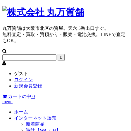
丸万質舗は大阪市北区の質屋。天六 5番出口すぐ。
無料査定・買取・質預かり・販売・電池交換。LINEで査定
もOK。
ゲスト
ログイン
新規会員登録
カートの中
0
menu
ホーム
インターネット販売
新着商品
時計【WATCH】