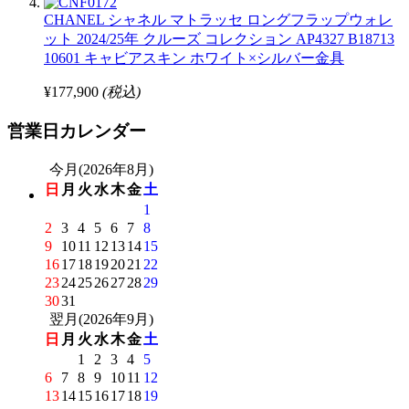
CHANEL シャネル マトラッセ ロングフラップウォレ
ット 2024/25年 クルーズ コレクション AP4327 B18713
10601 キャビアスキン ホワイト×シルバー金具
¥177,900
(税込)
営業日カレンダー
今月(2026年8月)
日
月
火
水
木
金
土
1
2
3
4
5
6
7
8
9
10
11
12
13
14
15
16
17
18
19
20
21
22
23
24
25
26
27
28
29
30
31
翌月(2026年9月)
日
月
火
水
木
金
土
1
2
3
4
5
6
7
8
9
10
11
12
13
14
15
16
17
18
19