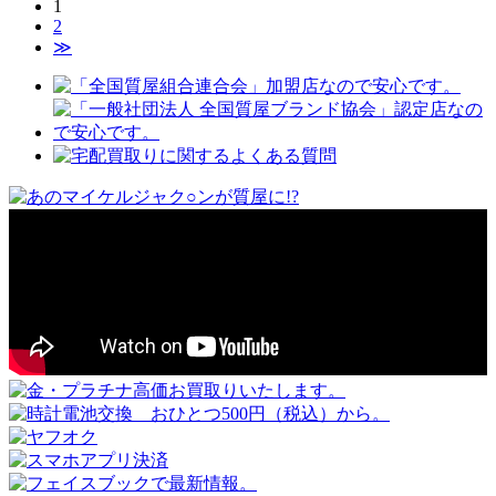
1
2
≫