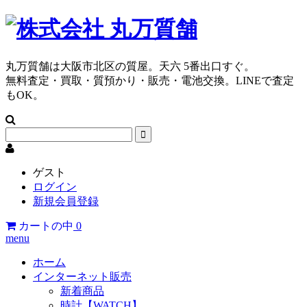
丸万質舗は大阪市北区の質屋。天六 5番出口すぐ。
無料査定・買取・質預かり・販売・電池交換。LINEで査定
もOK。
ゲスト
ログイン
新規会員登録
カートの中
0
menu
ホーム
インターネット販売
新着商品
時計【WATCH】