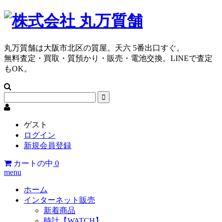
丸万質舗は大阪市北区の質屋。天六 5番出口すぐ。
無料査定・買取・質預かり・販売・電池交換。LINEで査定
もOK。
ゲスト
ログイン
新規会員登録
カートの中
0
menu
ホーム
インターネット販売
新着商品
時計【WATCH】