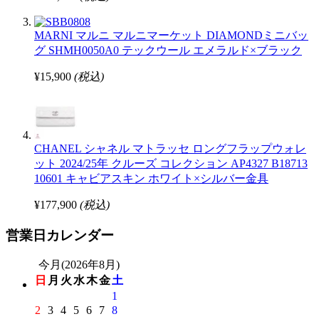
MARNI マルニ マルニマーケット DIAMONDミニバッ
グ SHMH0050A0 テックウール エメラルド×ブラック
¥15,900
(税込)
CHANEL シャネル マトラッセ ロングフラップウォレ
ット 2024/25年 クルーズ コレクション AP4327 B18713
10601 キャビアスキン ホワイト×シルバー金具
¥177,900
(税込)
営業日カレンダー
今月(2026年8月)
日
月
火
水
木
金
土
1
2
3
4
5
6
7
8