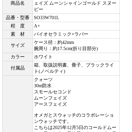
商品名
ェイズ ムーンシャインゴールド スヌー
ピー
品番・型番
SO33W701L
程 度
A+
素 材
バイオセラミック×ラバー
ケース径：約42mm
サイズ
腕周り：約17.5cm(折り目部分)
カラー
ホワイト
箱、取扱説明書、冊子、ブラックライ
付属品
ト(ノベルティ)
クォーツ
30m防水
スモールセコンド
ムーンフェイズ
アースフェイズ
オメガとスウォッチのコラボレーショ
ンウォッチです。
こちらは2025年12月5日のコールドムー