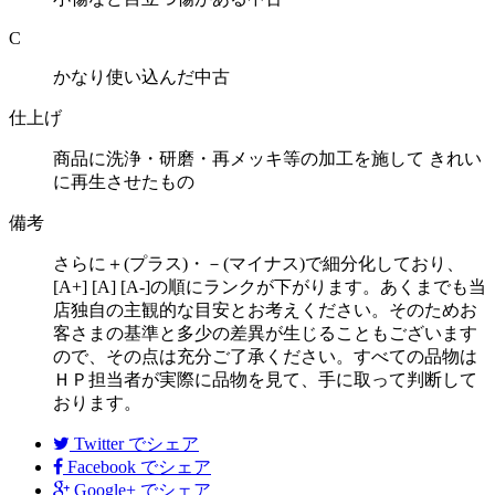
C
かなり使い込んだ中古
仕上げ
商品に洗浄・研磨・再メッキ等の加工を施して きれい
に再生させたもの
備考
さらに＋(プラス)・－(マイナス)で細分化しており、
[A+] [A] [A-]の順にランクが下がります。あくまでも当
店独自の主観的な目安とお考えください。そのためお
客さまの基準と多少の差異が生じることもございます
ので、その点は充分ご了承ください。すべての品物は
ＨＰ担当者が実際に品物を見て、手に取って判断して
おります。
Twitter
でシェア
Facebook
でシェア
Google+
でシェア