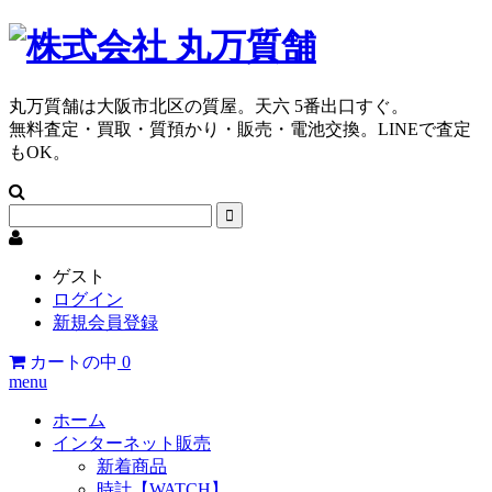
丸万質舗は大阪市北区の質屋。天六 5番出口すぐ。
無料査定・買取・質預かり・販売・電池交換。LINEで査定
もOK。
ゲスト
ログイン
新規会員登録
カートの中
0
menu
ホーム
インターネット販売
新着商品
時計【WATCH】