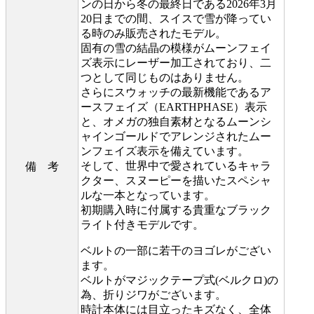
ンの日から冬の最終日である2026年3月
20日までの間、スイスで雪が降ってい
る時のみ販売されたモデル。
固有の雪の結晶の模様がムーンフェイ
ズ表示にレーザー加工されており、二
つとして同じものはありません。
さらにスウォッチの最新機能であるア
ースフェイズ（EARTHPHASE）表示
と、オメガの独自素材となるムーンシ
ャインゴールドでアレンジされたムー
ンフェイズ表示を備えています。
そして、世界中で愛されているキャラ
備 考
クター、スヌーピーを描いたスペシャ
ルな一本となっています。
初期購入時に付属する貴重なブラック
ライト付きモデルです。
ベルトの一部に若干のヨゴレがござい
ます。
ベルトがマジックテープ式(ベルクロ)の
為、折りジワがございます。
時計本体には目立ったキズなく、全体