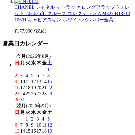
CHANEL シャネル マトラッセ ロングフラップウォレ
ット 2024/25年 クルーズ コレクション AP4327 B18713
10601 キャビアスキン ホワイト×シルバー金具
¥177,900
(税込)
営業日カレンダー
今月(2026年8月)
日
月
火
水
木
金
土
1
2
3
4
5
6
7
8
9
10
11
12
13
14
15
16
17
18
19
20
21
22
23
24
25
26
27
28
29
30
31
翌月(2026年9月)
日
月
火
水
木
金
土
1
2
3
4
5
6
7
8
9
10
11
12
13
14
15
16
17
18
19