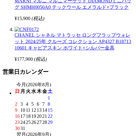
MARNI マルニ マルニマーケット DIAMONDミニバッ
グ SHMH0050A0 テックウール エメラルド×ブラック
¥15,900
(税込)
CHANEL シャネル マトラッセ ロングフラップウォレ
ット 2024/25年 クルーズ コレクション AP4327 B18713
10601 キャビアスキン ホワイト×シルバー金具
¥177,900
(税込)
営業日カレンダー
今月(2026年8月)
日
月
火
水
木
金
土
1
2
3
4
5
6
7
8
9
10
11
12
13
14
15
16
17
18
19
20
21
22
23
24
25
26
27
28
29
30
31
翌月(2026年9月)