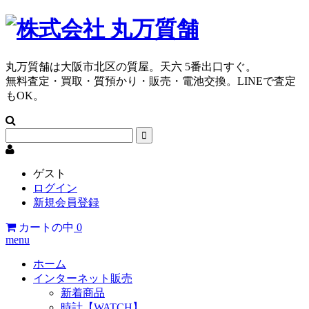
丸万質舗は大阪市北区の質屋。天六 5番出口すぐ。
無料査定・買取・質預かり・販売・電池交換。LINEで査定
もOK。
ゲスト
ログイン
新規会員登録
カートの中
0
menu
ホーム
インターネット販売
新着商品
時計【WATCH】