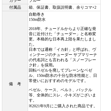
カラー
ブルー
付属品
箱、保証書、取扱説明書、余りコマ×2
自動巻き
150m防水
2018年、チュードルからより正確な発
音に近付けた「チューダー」と名称変
更。本格的な日本再上陸を果たしまし
た。
日本では通称「イカ針」と呼ばれ、ヴ
ィンテージのチューダー サブマリーナ
の代名詞とも言われる「スノーフレー
ク針」を採用｡
回転ベゼルを廃してプレーンなベゼ
ル、150m防水の十分な防水性能と、日
常使いにおすすめのモデルです。
備 考
ベゼル、ケース、ベルト、バックル
等、全体的にスレ、小キズがございま
す。
※2021年9月にご購入された商品です。