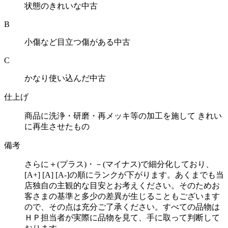
状態のきれいな中古
B
小傷など目立つ傷がある中古
C
かなり使い込んだ中古
仕上げ
商品に洗浄・研磨・再メッキ等の加工を施して きれい
に再生させたもの
備考
さらに＋(プラス)・－(マイナス)で細分化しており、
[A+] [A] [A-]の順にランクが下がります。あくまでも当
店独自の主観的な目安とお考えください。そのためお
客さまの基準と多少の差異が生じることもございます
ので、その点は充分ご了承ください。すべての品物は
ＨＰ担当者が実際に品物を見て、手に取って判断して