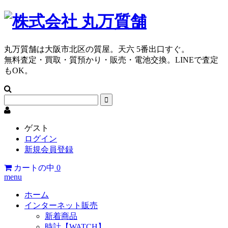
丸万質舗は大阪市北区の質屋。天六 5番出口すぐ。
無料査定・買取・質預かり・販売・電池交換。LINEで査定
もOK。
ゲスト
ログイン
新規会員登録
カートの中
0
menu
ホーム
インターネット販売
新着商品
時計【WATCH】