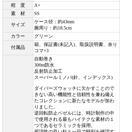
程 度
A+
素 材
SS
ケース径：約43mm
サイズ
腕周り：約18.5cm
カラー
グリーン
箱、保証書(未記入)、取扱説明書、余り
付属品
コマ×3
自動巻き
300m防水
反射防止加工
スーパールミノバ(針、インデックス)
ダイバーズウォッチに欠かすことので
きない高い機能性と信頼性を兼ね備え
たコレクションに新たなモデルが加わ
りました。
逆回転防止ベゼルには、時計制作の中
で使用される最もハイテクな素材の１
つであるセラミックを採用。
視認性の良い針と一目で時刻を確認す