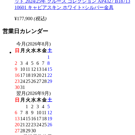
ット 2024/25年 クルーズ コレクション AP4327 B18713
10601 キャビアスキン ホワイト×シルバー金具
¥177,900
(税込)
営業日カレンダー
今月(2026年8月)
日
月
火
水
木
金
土
1
2
3
4
5
6
7
8
9
10
11
12
13
14
15
16
17
18
19
20
21
22
23
24
25
26
27
28
29
30
31
翌月(2026年9月)
日
月
火
水
木
金
土
1
2
3
4
5
6
7
8
9
10
11
12
13
14
15
16
17
18
19
20
21
22
23
24
25
26
27
28
29
30