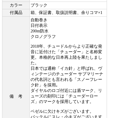
カラー
ブラック
付属品
箱、保証書、取扱説明書、余りコマ×1
自動巻き
日付表示
200m防水
クロノグラフ
2018年、チュードルからより正確な発
音に近付けた「チューダー」と名称変
更。本格的な日本再上陸を果たしまし
た。
日本では通称「イカ針」と呼ばれ、ヴ
ィンテージのチューダー サブマリーナ
の代名詞とも言われる「スノーフレー
ク針」を採用｡
ダイヤルのロゴ付近には盾マーク、リ
ューズの刻印には「チューダーロー
備 考
ズ」のマークを採用しています。
ベゼルに欠けキズがございます。
バックルにスレ・小キズがございます