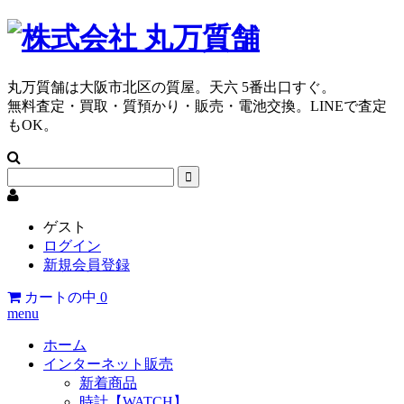
丸万質舗は大阪市北区の質屋。天六 5番出口すぐ。
無料査定・買取・質預かり・販売・電池交換。LINEで査定
もOK。
ゲスト
ログイン
新規会員登録
カートの中
0
menu
ホーム
インターネット販売
新着商品
時計【WATCH】