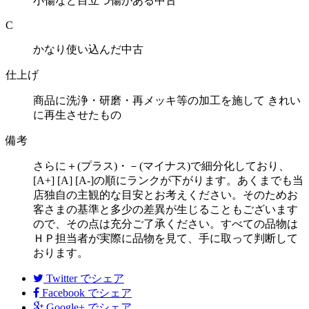
小傷など目立つ傷がある中古
C
かなり使い込んだ中古
仕上げ
商品に洗浄・研磨・再メッキ等の加工を施して きれい
に再生させたもの
備考
さらに＋(プラス)・－(マイナス)で細分化しており、
[A+] [A] [A-]の順にランクが下がります。あくまでも当
店独自の主観的な目安とお考えください。そのためお
客さまの基準と多少の差異が生じることもございます
ので、その点は充分ご了承ください。すべての品物は
ＨＰ担当者が実際に品物を見て、手に取って判断して
おります。
Twitter
でシェア
Facebook
でシェア
Google+
でシェア