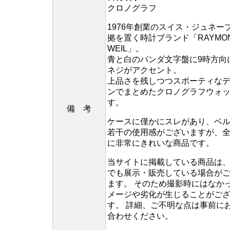
クロノグラフ
1976年創業のスイス・ジュネー
拠を置く時計ブランド「RAYMO
WEIL」。
青と白のパンダ文字盤に9時方向
ネジがアクセント。
上品さを残しつつスポーティな
ンでまとめたクロノグラフウォ
す。
備 考
ケースに僅かにスレがあり、ベ
若干の使用感がございますが、
に非常にきれいな商品です。
当サイトに掲載している商品は
でも展示・販売している場合が
ます。 そのため撮影時にはなか
メージや劣化が生じることがご
す。 詳細、ご不明な点は事前に
合わせください。