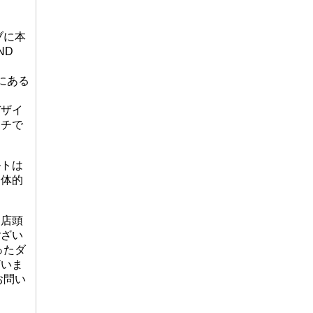
ブに本
ND
にある
デザイ
ッチで
ルトは
全体的
、店頭
ござい
ったダ
ざいま
お問い