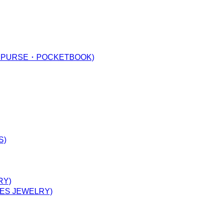
URSE・POCKETBOOK)
S)
Y)
 JEWELRY)