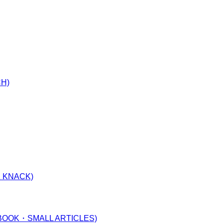
H)
 KNACK)
K・SMALL ARTICLES)