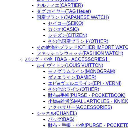
カルティエ(CARTIER)
タグ ホイヤー(TAG Heuer)
国産ブランド(JAPANESE WATCH)
セイコー(SEIKO)
カシオ(CASIO)
シチズン(CITIZEN)
その他国産ブランド(OTHER)
その他海外ブランド(OTHER IMPORT WATC
ファッションウォッチ(FASHION WATCH)
バッグ・小物【BAG・ACCESSORIES】
ルイ ヴィトン(LOUIS VUITTON)
モノグラムライン(MONOGRAM)
ダミエライン(DAMIER)
エピ&ヴェルニライン(EPI・VERNI)
その他のライン(OTHER)
財布&手帳(PURSE・POCKETBOOK)
小物&雑貨(SMALL ARTICLES・KNICK
アクセサリー(ACCESSORIES)
シャネル(CHANEL)
バッグ(BAG)
財布・手帳・小物(PURSE・POCKETBOO