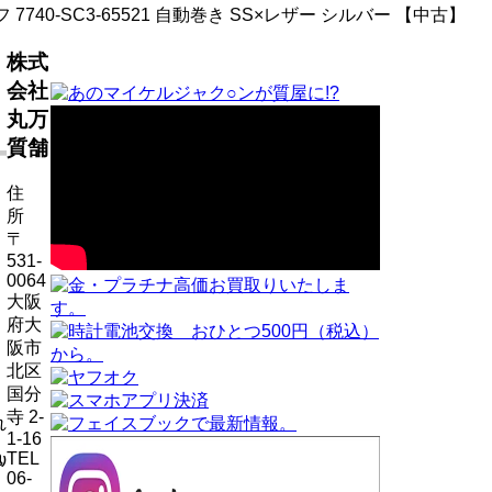
740-SC3-65521 自動巻き SS×レザー シルバー 【中古】
株式
会社
丸万
質舗
住
所
〒
531-
0064
大阪
府大
阪市
北区
国分
寺 2-
れ
1-16
TEL
)
06-
ん