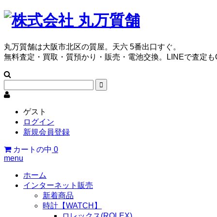
丸万質舗は大阪市北区の質屋。天六 5番出口すぐ。
無料査定・買取・質預かり・販売・電池交換。LINEで査定も
ゲスト
ログイン
新規会員登録
カートの中
0
menu
ホーム
インターネット販売
新着商品
時計【WATCH】
ロレックス(ROLEX)