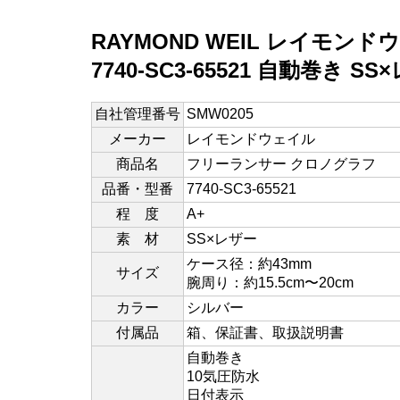
RAYMOND WEIL レイモ
7740-SC3-65521 自動巻き 
自社管理番号
SMW0205
メーカー
レイモンドウェイル
商品名
フリーランサー クロノグラフ
品番・型番
7740-SC3-65521
程 度
A+
素 材
SS×レザー
ケース径：約43mm
サイズ
腕周り：約15.5cm〜20cm
カラー
シルバー
付属品
箱、保証書、取扱説明書
自動巻き
10気圧防水
日付表示