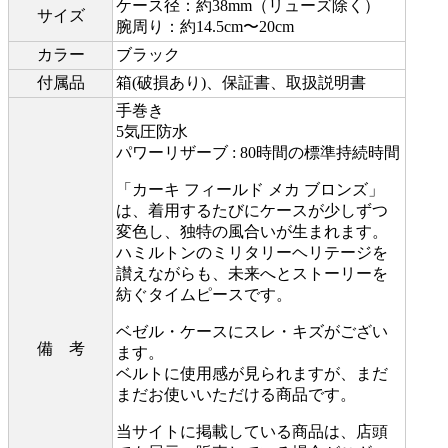
ケース径：約38mm（リューズ除く）
サイズ
腕周り：約14.5cm〜20cm
カラー
ブラック
付属品
箱(破損あり)、保証書、取扱説明書
手巻き
5気圧防水
パワーリザーブ : 80時間の標準持続時間
「カーキ フィールド メカ ブロンズ」
は、着用するたびにケースが少しずつ
変色し、独特の風合いが生まれます。
ハミルトンのミリタリーヘリテージを
讃えながらも、未来へとストーリーを
紡ぐタイムピースです。
ベゼル・ケースにスレ・キズがござい
備 考
ます。
ベルトに使用感が見られますが、まだ
まだお使いいただける商品です。
当サイトに掲載している商品は、店頭