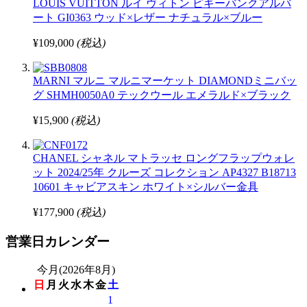
LOUIS VUITTON ルイ ヴィトン ピギーバンクアルバ
ート GI0363 ウッド×レザー ナチュラル×ブルー
¥109,000
(税込)
MARNI マルニ マルニマーケット DIAMONDミニバッ
グ SHMH0050A0 テックウール エメラルド×ブラック
¥15,900
(税込)
CHANEL シャネル マトラッセ ロングフラップウォレ
ット 2024/25年 クルーズ コレクション AP4327 B18713
10601 キャビアスキン ホワイト×シルバー金具
¥177,900
(税込)
営業日カレンダー
今月(2026年8月)
日
月
火
水
木
金
土
1