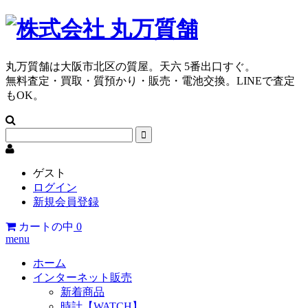
丸万質舗は大阪市北区の質屋。天六 5番出口すぐ。
無料査定・買取・質預かり・販売・電池交換。LINEで査定
もOK。
ゲスト
ログイン
新規会員登録
カートの中
0
menu
ホーム
インターネット販売
新着商品
時計【WATCH】