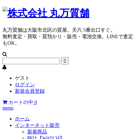
丸万質舗は大阪市北区の質屋。天六 5番出口すぐ。
無料査定・買取・質預かり・販売・電池交換。LINEで査定
もOK。
ゲスト
ログイン
新規会員登録
カートの中
0
menu
ホーム
インターネット販売
新着商品
時計【WATCH】