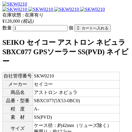
在庫状態 : 在庫有り
¥128,000
(税込)
数量
個
SEIKO セイコー アストロン ネビュラ
SBXC077 GPSソーラー SS(PVD) ネイビ
ー
自社管理番号
SKW0210
メーカー
セイコー
商品名
アストロン ネビュラ
品番・型番
SBXC077(5X53-0BC0)
程 度
A-
素 材
SS(PVD)
ケース径：約42mm（リューズ除く）
サイズ
腕周り：約17.5cm