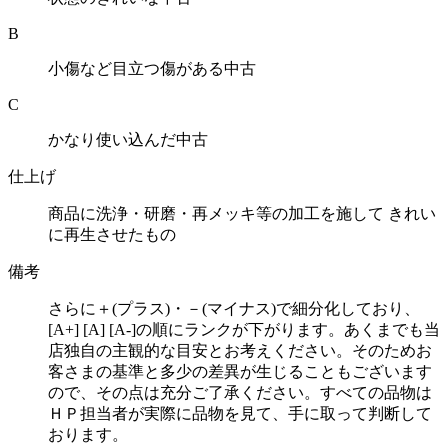
B
小傷など目立つ傷がある中古
C
かなり使い込んだ中古
仕上げ
商品に洗浄・研磨・再メッキ等の加工を施して きれい
に再生させたもの
備考
さらに＋(プラス)・－(マイナス)で細分化しており、
[A+] [A] [A-]の順にランクが下がります。あくまでも当
店独自の主観的な目安とお考えください。そのためお
客さまの基準と多少の差異が生じることもございます
ので、その点は充分ご了承ください。すべての品物は
ＨＰ担当者が実際に品物を見て、手に取って判断して
おります。