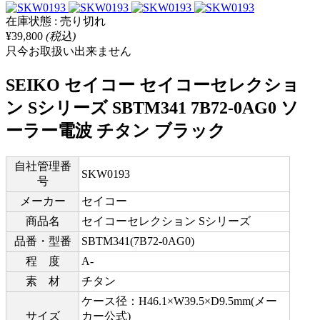
在庫状態 : 売り切れ
¥39,800
(税込)
只今お取扱い出来ません
SEIKO セイコー セイコーセレクショ
ン Sシリーズ SBTM341 7B72-0AG0 ソ
ーラー電波 チタン ブラック
自社管理番
SKW0193
号
メーカー
セイコー
商品名
セイコーセレクション Sシリーズ
品番・型番
SBTM341(7B72-0AG0)
程 度
A-
素 材
チタン
ケース径：H46.1×W39.5×D9.5mm(メー
サイズ
カー公式)