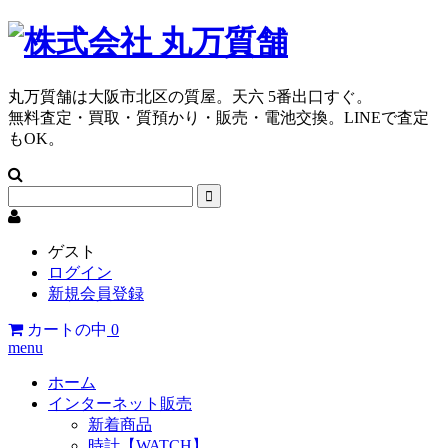
丸万質舗は大阪市北区の質屋。天六 5番出口すぐ。
無料査定・買取・質預かり・販売・電池交換。LINEで査定
もOK。
ゲスト
ログイン
新規会員登録
カートの中
0
menu
ホーム
インターネット販売
新着商品
時計【WATCH】