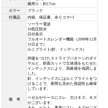
腕周り：約17cm
カラー
ブラック
付属品
内箱、保証書、余りコマ×3
ソーラー電波
10気圧防水
日付表示
フルオートカレンダー機能（2099年12月
31日まで）
ルミブライト(針、インデックス)
抑揚をつけたストライプパターンのダイ
ヤルと、斜面カットで立体感をもたせた
インデックスにより、高級感を強調しま
した。
針、インデックスにはルミブライトをつ
けることで、夜間も含めた視認性も確保
しています。
ベゼルやケースにスレ、欠けキズ、キズ
備 考
がございます。
また、ベルト、裏蓋にスレ、キズがござ