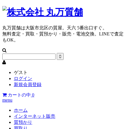
丸万質舗は大阪市北区の質屋。天六 5番出口すぐ。
無料査定・買取・質預かり・販売・電池交換。LINEで査定
もOK。
ゲスト
ログイン
新規会員登録
カートの中
0
menu
ホーム
インターネット販売
質預かり
買取り