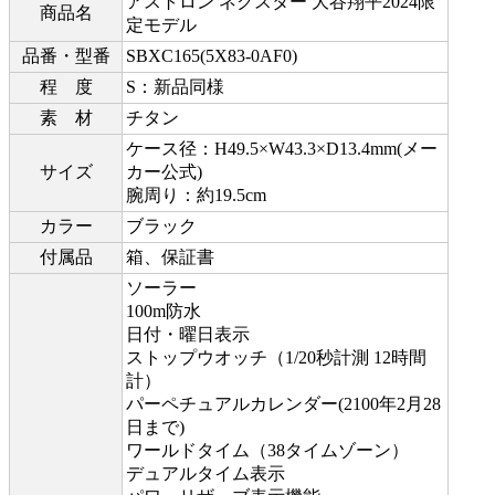
アストロン ネクスター 大谷翔平2024限
商品名
定モデル
品番・型番
SBXC165(5X83-0AF0)
程 度
S：新品同様
素 材
チタン
ケース径：H49.5×W43.3×D13.4mm(メー
サイズ
カー公式)
腕周り：約19.5cm
カラー
ブラック
付属品
箱、保証書
ソーラー
100m防水
日付・曜日表示
ストップウオッチ（1/20秒計測 12時間
計）
パーペチュアルカレンダー(2100年2月28
日まで)
ワールドタイム（38タイムゾーン）
デュアルタイム表示