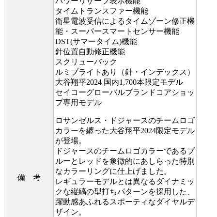
パワーリザーブ表示機能
タイムトランスファー機能
衛星電波受信によるタイムゾーン修正機
能・スーパースマートセンサー機能
DST(サマータイム)機能
針位置自動修正機能
スクリューバック
ルミブライトあり（針・インデックス）
大谷翔平2024 国内1,700本限定モデル
セイコーグローバルブランドコアショッ
プ専用モデル
ロサンゼルス・ドジャースのチームロゴ
カラーを纏った大谷翔平2024限定モデル
が登場。
ドジャースのチームロゴカラーであるブ
ルーとレッドを象徴的にあしらった特別
なカラーリングに仕上げました。
備 考
レギュラーモデルとは異なるダイナミッ
クな縦縞の型打ちパターンを採用した、
躍動感あふれるスポーティなダイヤルデ
ザイン。