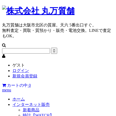
丸万質舗は大阪市北区の質屋。天六 5番出口すぐ。
無料査定・買取・質預かり・販売・電池交換。LINEで査定
もOK。
ゲスト
ログイン
新規会員登録
カートの中
0
menu
ホーム
インターネット販売
新着商品
時計【WATCH】