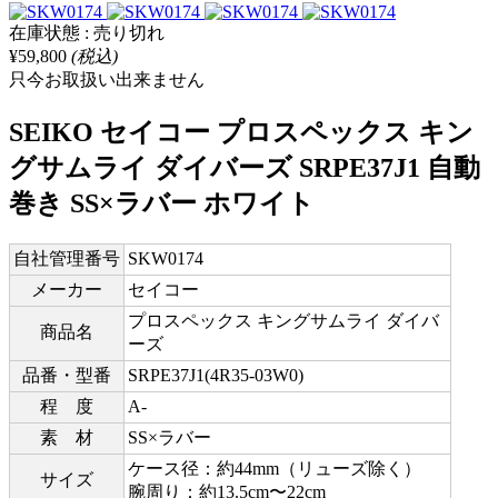
在庫状態 : 売り切れ
¥59,800
(税込)
只今お取扱い出来ません
SEIKO セイコー プロスペックス キン
グサムライ ダイバーズ SRPE37J1 自動
巻き SS×ラバー ホワイト
自社管理番号
SKW0174
メーカー
セイコー
プロスペックス キングサムライ ダイバ
商品名
ーズ
品番・型番
SRPE37J1(4R35-03W0)
程 度
A-
素 材
SS×ラバー
ケース径：約44mm（リューズ除く）
サイズ
腕周り：約13.5cm〜22cm