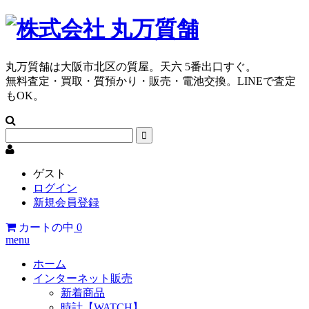
丸万質舗は大阪市北区の質屋。天六 5番出口すぐ。
無料査定・買取・質預かり・販売・電池交換。LINEで査定
もOK。
ゲスト
ログイン
新規会員登録
カートの中
0
menu
ホーム
インターネット販売
新着商品
時計【WATCH】