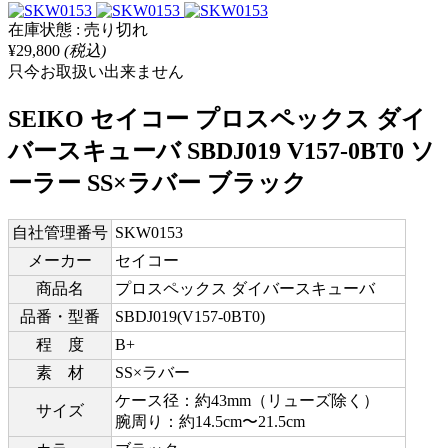
在庫状態 : 売り切れ
¥29,800
(税込)
只今お取扱い出来ません
SEIKO セイコー プロスペックス ダイ
バースキューバ SBDJ019 V157-0BT0 ソ
ーラー SS×ラバー ブラック
自社管理番号
SKW0153
メーカー
セイコー
商品名
プロスペックス ダイバースキューバ
品番・型番
SBDJ019(V157-0BT0)
程 度
B+
素 材
SS×ラバー
ケース径：約43mm（リューズ除く）
サイズ
腕周り：約14.5cm〜21.5cm