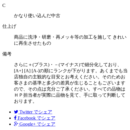
C
かなり使い込んだ中古
仕上げ
商品に洗浄・研磨・再メッキ等の加工を施して きれい
に再生させたもの
備考
さらに＋(プラス)・－(マイナス)で細分化しており、
[A+] [A] [A-]の順にランクが下がります。あくまでも当
店独自の主観的な目安とお考えください。そのためお
客さまの基準と多少の差異が生じることもございます
ので、その点は充分ご了承ください。すべての品物は
ＨＰ担当者が実際に品物を見て、手に取って判断して
おります。
Twitter
でシェア
Facebook
でシェア
Google+
でシェア