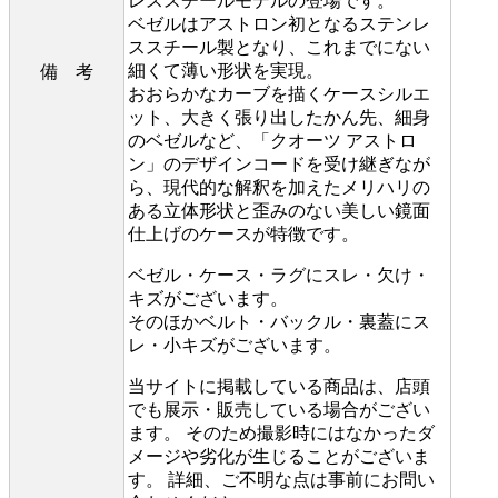
レススチールモデルの登場です。
ベゼルはアストロン初となるステンレ
ススチール製となり、これまでにない
細くて薄い形状を実現。
備 考
おおらかなカーブを描くケースシルエ
ット、大きく張り出したかん先、細身
のベゼルなど、「クオーツ アストロ
ン」のデザインコードを受け継ぎなが
ら、現代的な解釈を加えたメリハリの
ある立体形状と歪みのない美しい鏡面
仕上げのケースが特徴です。
ベゼル・ケース・ラグにスレ・欠け・
キズがございます。
そのほかベルト・バックル・裏蓋にス
レ・小キズがございます。
当サイトに掲載している商品は、店頭
でも展示・販売している場合がござい
ます。 そのため撮影時にはなかったダ
メージや劣化が生じることがございま
す。 詳細、ご不明な点は事前にお問い