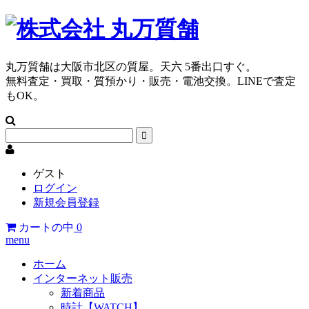
丸万質舗は大阪市北区の質屋。天六 5番出口すぐ。
無料査定・買取・質預かり・販売・電池交換。LINEで査定
もOK。
ゲスト
ログイン
新規会員登録
カートの中
0
menu
ホーム
インターネット販売
新着商品
時計【WATCH】