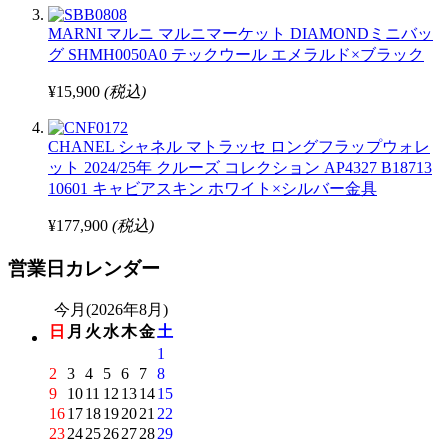
MARNI マルニ マルニマーケット DIAMONDミニバッ
グ SHMH0050A0 テックウール エメラルド×ブラック
¥15,900
(税込)
CHANEL シャネル マトラッセ ロングフラップウォレ
ット 2024/25年 クルーズ コレクション AP4327 B18713
10601 キャビアスキン ホワイト×シルバー金具
¥177,900
(税込)
営業日カレンダー
今月(2026年8月)
日
月
火
水
木
金
土
1
2
3
4
5
6
7
8
9
10
11
12
13
14
15
16
17
18
19
20
21
22
23
24
25
26
27
28
29