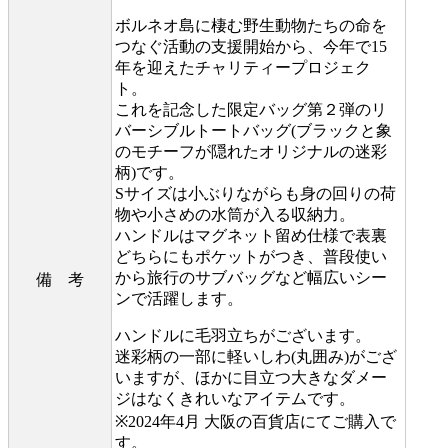
ボルネオ島に棲む野生動物たちの命を
つなぐ活動の支援開始から、今年で15
年を迎えたチャリティープロジェク
ト。
これを記念した限定バッグ第２弾のリ
バーシブルトートバッグ(ブラックと象
のモチーフが隠れたオリジナルの迷彩
柄)です。
Sサイズは小ぶりながらも身の回りの荷
物や小さめの水筒が入る収納力。
ハンドルはマグネット留め仕様で表裏
どちらにもポケットがつき、普段使い
から旅行のサブバッグなど幅広いシー
備 考
ンで活躍します。
ハンドルに毛羽立ちがございます。
迷彩柄の一部に軽いしわ(丸囲み)がござ
いますが、ほかに目立つ大きなダメー
ジはなくきれいなアイテムです。
※2024年4月 大阪の百貨店にてご購入で
す。