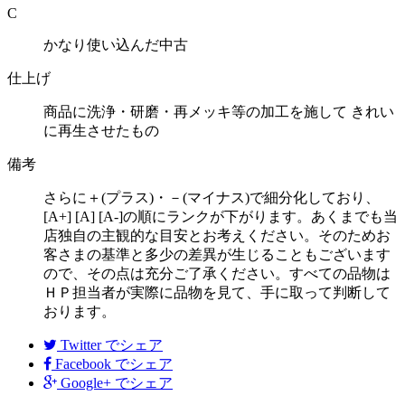
C
かなり使い込んだ中古
仕上げ
商品に洗浄・研磨・再メッキ等の加工を施して きれい
に再生させたもの
備考
さらに＋(プラス)・－(マイナス)で細分化しており、
[A+] [A] [A-]の順にランクが下がります。あくまでも当
店独自の主観的な目安とお考えください。そのためお
客さまの基準と多少の差異が生じることもございます
ので、その点は充分ご了承ください。すべての品物は
ＨＰ担当者が実際に品物を見て、手に取って判断して
おります。
Twitter
でシェア
Facebook
でシェア
Google+
でシェア