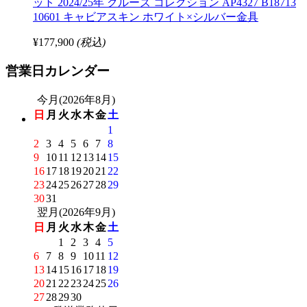
ット 2024/25年 クルーズ コレクション AP4327 B18713
10601 キャビアスキン ホワイト×シルバー金具
¥177,900
(税込)
営業日カレンダー
今月(2026年8月)
日
月
火
水
木
金
土
1
2
3
4
5
6
7
8
9
10
11
12
13
14
15
16
17
18
19
20
21
22
23
24
25
26
27
28
29
30
31
翌月(2026年9月)
日
月
火
水
木
金
土
1
2
3
4
5
6
7
8
9
10
11
12
13
14
15
16
17
18
19
20
21
22
23
24
25
26
27
28
29
30