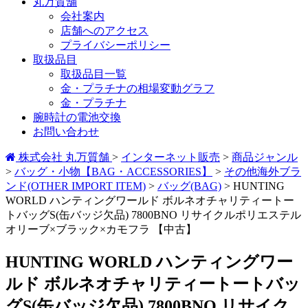
丸万質舗
会社案内
店舗へのアクセス
プライバシーポリシー
取扱品目
取扱品目一覧
金・プラチナの相場変動グラフ
金・プラチナ
腕時計の電池交換
お問い合わせ
株式会社 丸万質舗
>
インターネット販売
>
商品ジャンル
>
バッグ・小物【BAG・ACCESSORIES】
>
その他海外ブラ
ンド(OTHER IMPORT ITEM)
>
バッグ(BAG)
>
HUNTING
WORLD ハンティングワールド ボルネオチャリティートー
トバッグS(缶バッジ欠品) 7800BNO リサイクルポリエステル
オリーブ×ブラック×カモフラ 【中古】
HUNTING WORLD ハンティングワー
ルド ボルネオチャリティートートバッ
グS(缶バッジ欠品) 7800BNO リサイク