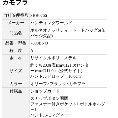
カモフラ
自社管理番号
SBB0766
メーカー
ハンティングワールド
ボルネオチャリティートートバッグS(缶
商品名
バッジ欠品)
品番・型番
7800BNO
程 度
A
素 材
リサイクルポリエステル
約：W23.0(底)cm×H21.0(センタ
サイズ
ー)cm×D11.0cm(公式サイト)
ハンドルドロップ：16.0cm
カラー
オリーブ×ブラック×カモフラ
付属品
ショップカード
スナップボタン開閉
ファスナー付きポケット1 ボトルホルダ
ー1
ハンドルにマグネット