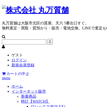
丸万質舗は大阪市北区の質屋。天六 5番出口すぐ。
無料査定・買取・質預かり・販売・電池交換。LINEで査定も
ゲスト
ログイン
新規会員登録
カートの中
0
menu
ホーム
インターネット販売
新着商品
時計【WATCH】
ロレックス(ROLEX)