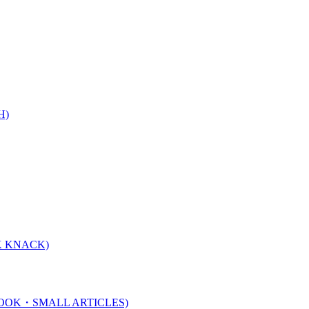
H)
 KNACK)
K・SMALL ARTICLES)