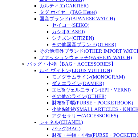
カルティエ(CARTIER)
タグ ホイヤー(TAG Heuer)
国産ブランド(JAPANESE WATCH)
セイコー(SEIKO)
カシオ(CASIO)
シチズン(CITIZEN)
その他国産ブランド(OTHER)
その他海外ブランド(OTHER IMPORT WATC
ファッションウォッチ(FASHION WATCH)
バッグ・小物【BAG・ACCESSORIES】
ルイ ヴィトン(LOUIS VUITTON)
モノグラムライン(MONOGRAM)
ダミエライン(DAMIER)
エピ&ヴェルニライン(EPI・VERNI)
その他のライン(OTHER)
財布&手帳(PURSE・POCKETBOOK)
小物&雑貨(SMALL ARTICLES・KNICK
アクセサリー(ACCESSORIES)
シャネル(CHANEL)
バッグ(BAG)
財布・手帳・小物(PURSE・POCKETBOO