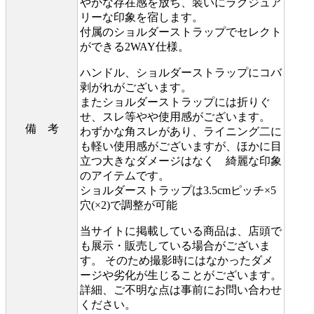
やかな存在感を放ち、装いにラグジュア
リーな印象を宿します。
付属のショルダーストラップでセレクト
ができる2WAY仕様。
ハンドル、ショルダーストラップにコバ
剥がれがございます。
またショルダーストラップには折りぐ
せ、スレ等やや使用感がございます。
備 考
わずかな角スレがあり、ライニング二に
も軽い使用感がございますが、ほかに目
立つ大きなダメージはなく 綺麗な印象
のアイテムです。
ショルダーストラップは3.5cmピッチ×5
穴(×2)で調整が可能
当サイトに掲載している商品は、店頭で
も展示・販売している場合がございま
す。 そのため撮影時にはなかったダメ
ージや劣化が生じることがございます。
詳細、ご不明な点は事前にお問い合わせ
ください。