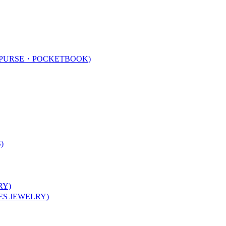
URSE・POCKETBOOK)
)
Y)
 JEWELRY)