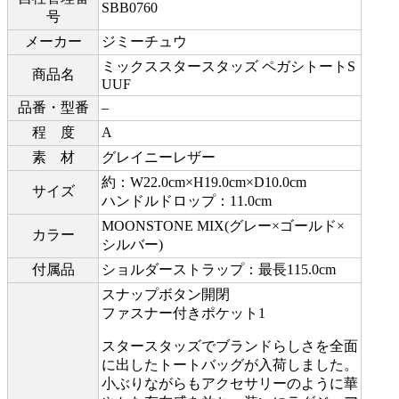
SBB0760
号
メーカー
ジミーチュウ
ミックススタースタッズ ペガシトートS
商品名
UUF
品番・型番
–
程 度
A
素 材
グレイニーレザー
約：W22.0cm×H19.0cm×D10.0cm
サイズ
ハンドルドロップ：11.0cm
MOONSTONE MIX(グレー×ゴールド×
カラー
シルバー)
付属品
ショルダーストラップ：最長115.0cm
スナップボタン開閉
ファスナー付きポケット1
スタースタッズでブランドらしさを全面
に出したトートバッグが入荷しました。
小ぶりながらもアクセサリーのように華