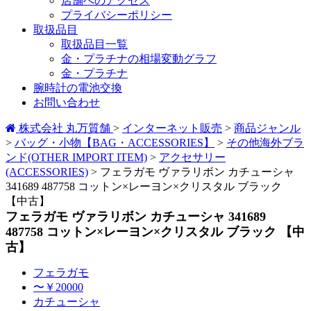
店舗へのアクセス
プライバシーポリシー
取扱品目
取扱品目一覧
金・プラチナの相場変動グラフ
金・プラチナ
腕時計の電池交換
お問い合わせ
株式会社 丸万質舗
>
インターネット販売
>
商品ジャンル
>
バッグ・小物【BAG・ACCESSORIES】
>
その他海外ブラ
ンド(OTHER IMPORT ITEM)
>
アクセサリー
(ACCESSORIES)
>
フェラガモ ヴァラリボン カチューシャ
341689 487758 コットン×レーヨン×クリスタル ブラック
【中古】
フェラガモ ヴァラリボン カチューシャ 341689
487758 コットン×レーヨン×クリスタル ブラック 【中
古】
フェラガモ
〜￥20000
カチューシャ