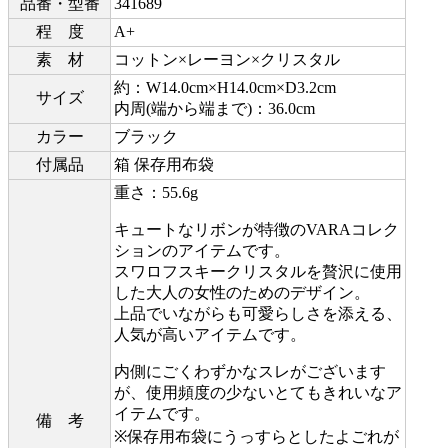
品番・型番
341689
程 度
A+
素 材
コットン×レーヨン×クリスタル
約：W14.0cm×H14.0cm×D3.2cm
サイズ
内周(端から端まで)：36.0cm
カラー
ブラック
付属品
箱 保存用布袋
重さ：55.6g
キュートなリボンが特徴のVARAコレク
ションのアイテムです。
スワロフスキークリスタルを贅沢に使用
した大人の女性のためのデザイン。
上品でいながらも可愛らしさを添える、
人気が高いアイテムです。
内側にごくわずかなスレがございます
が、使用頻度の少ないとてもきれいなア
イテムです。
備 考
※保存用布袋にうっすらとしたよごれが