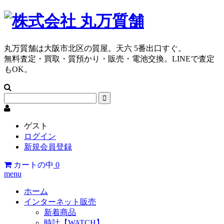
丸万質舗は大阪市北区の質屋。天六 5番出口すぐ。
無料査定・買取・質預かり・販売・電池交換。LINEで査定
もOK。
ゲスト
ログイン
新規会員登録
カートの中
0
menu
ホーム
インターネット販売
新着商品
時計【WATCH】