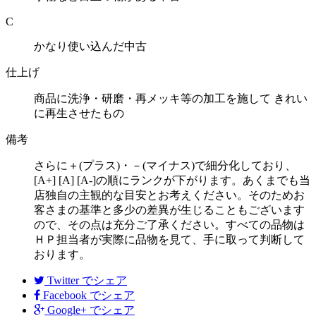
C
かなり使い込んだ中古
仕上げ
商品に洗浄・研磨・再メッキ等の加工を施して きれい
に再生させたもの
備考
さらに＋(プラス)・－(マイナス)で細分化しており、
[A+] [A] [A-]の順にランクが下がります。あくまでも当
店独自の主観的な目安とお考えください。そのためお
客さまの基準と多少の差異が生じることもございます
ので、その点は充分ご了承ください。すべての品物は
ＨＰ担当者が実際に品物を見て、手に取って判断して
おります。
Twitter
でシェア
Facebook
でシェア
Google+
でシェア