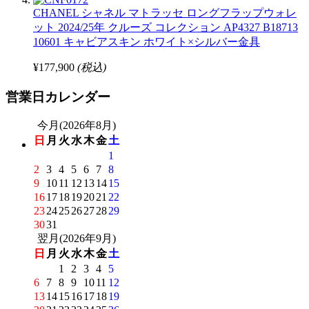
CHANEL シャネル マトラッセ ロングフラップウォレ
ット 2024/25年 クルーズ コレクション AP4327 B18713
10601 キャビアスキン ホワイト×シルバー金具
¥177,900
(税込)
営業日カレンダー
今月(2026年8月)
日
月
火
水
木
金
土
1
2
3
4
5
6
7
8
9
10
11
12
13
14
15
16
17
18
19
20
21
22
23
24
25
26
27
28
29
30
31
翌月(2026年9月)
日
月
火
水
木
金
土
1
2
3
4
5
6
7
8
9
10
11
12
13
14
15
16
17
18
19