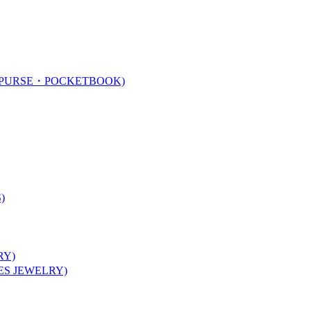
URSE・POCKETBOOK)
)
Y)
 JEWELRY)