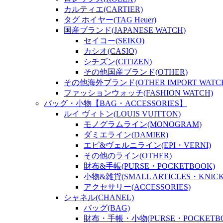
カルティエ(CARTIER)
タグ ホイヤー(TAG Heuer)
国産ブランド(JAPANESE WATCH)
セイコー(SEIKO)
カシオ(CASIO)
シチズン(CITIZEN)
その他国産ブランド(OTHER)
その他海外ブランド(OTHER IMPORT WATC
ファッションウォッチ(FASHION WATCH)
バッグ・小物【BAG・ACCESSORIES】
ルイ ヴィトン(LOUIS VUITTON)
モノグラムライン(MONOGRAM)
ダミエライン(DAMIER)
エピ&ヴェルニライン(EPI・VERNI)
その他のライン(OTHER)
財布&手帳(PURSE・POCKETBOOK)
小物&雑貨(SMALL ARTICLES・KNICK
アクセサリー(ACCESSORIES)
シャネル(CHANEL)
バッグ(BAG)
財布・手帳・小物(PURSE・POCKETBOO