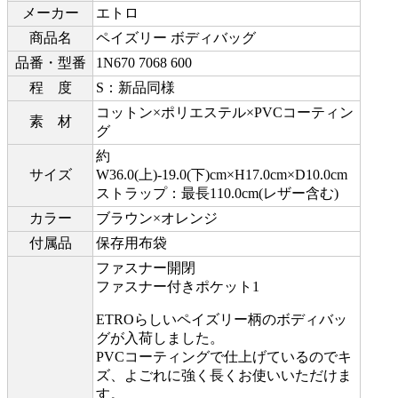
メーカー
エトロ
商品名
ペイズリー ボディバッグ
品番・型番
1N670 7068 600
程 度
S：新品同様
コットン×ポリエステル×PVCコーティン
素 材
グ
約
サイズ
W36.0(上)-19.0(下)cm×H17.0cm×D10.0cm
ストラップ：最長110.0cm(レザー含む)
カラー
ブラウン×オレンジ
付属品
保存用布袋
ファスナー開閉
ファスナー付きポケット1
ETROらしいペイズリー柄のボディバッ
グが入荷しました。
PVCコーティングで仕上げているのでキ
ズ、よごれに強く長くお使いいただけま
す。