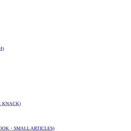
H)
 KNACK)
K・SMALL ARTICLES)