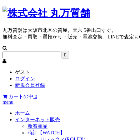
丸万質舗は大阪市北区の質屋。天六 5番出口すぐ。
無料査定・買取・質預かり・販売・電池交換。LINEで査定も
ゲスト
ログイン
新規会員登録
カートの中
0
menu
ホーム
インターネット販売
新着商品
時計【WATCH】
ロレックス(ROLEX)