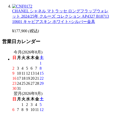
CHANEL シャネル マトラッセ ロングフラップウォレ
ット 2024/25年 クルーズ コレクション AP4327 B18713
10601 キャビアスキン ホワイト×シルバー金具
¥177,900
(税込)
営業日カレンダー
今月(2026年8月)
日
月
火
水
木
金
土
1
2
3
4
5
6
7
8
9
10
11
12
13
14
15
16
17
18
19
20
21
22
23
24
25
26
27
28
29
30
31
翌月(2026年9月)
日
月
火
水
木
金
土
1
2
3
4
5
6
7
8
9
10
11
12