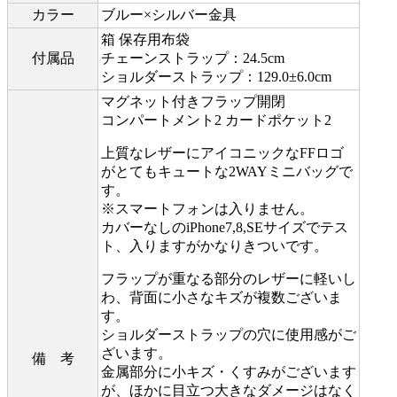
カラー
ブルー×シルバー金具
箱 保存用布袋
付属品
チェーンストラップ：24.5cm
ショルダーストラップ：129.0±6.0cm
マグネット付きフラップ開閉
コンパートメント2 カードポケット2
上質なレザーにアイコニックなFFロゴ
がとてもキュートな2WAYミニバッグで
す。
※スマートフォンは入りません。
カバーなしのiPhone7,8,SEサイズでテス
ト、入りますがかなりきついです。
フラップが重なる部分のレザーに軽いし
わ、背面に小さなキズが複数ございま
す。
ショルダーストラップの穴に使用感がご
ざいます。
備 考
金属部分に小キズ・くすみがございます
が、ほかに目立つ大きなダメージはなく