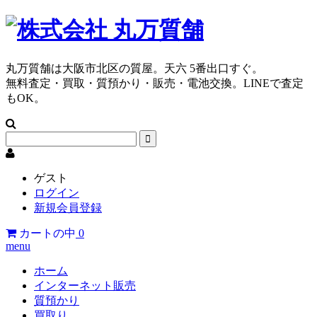
丸万質舗は大阪市北区の質屋。天六 5番出口すぐ。
無料査定・買取・質預かり・販売・電池交換。LINEで査定
もOK。
ゲスト
ログイン
新規会員登録
カートの中
0
menu
ホーム
インターネット販売
質預かり
買取り