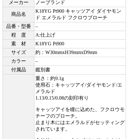
メーカー
ノーブランド
K18YG Pt900 キャッツアイ ダイヤモン
商品名
ド エメラルド フクロウブローチ
品番・型番
–
程 度
A:仕上げ
素 材
K18YG Pt900
サイズ
約：W30mmxH39mmxD9mm
カラー
–
付属品
鑑別書
重さ：約9.1g
使用石：キャッツアイ/ダイヤモンド/エ
メラルド
1.13/0.15/0.08の刻印有り
キャッツアイを瞳に込めた、フクロウモ
チーフのブローチ。
止まり木にはエメラルドがセッティング
されています。