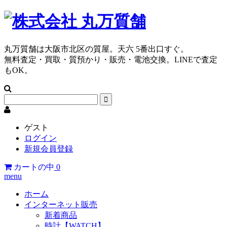
丸万質舗は大阪市北区の質屋。天六 5番出口すぐ。
無料査定・買取・質預かり・販売・電池交換。LINEで査定
もOK。
ゲスト
ログイン
新規会員登録
カートの中
0
menu
ホーム
インターネット販売
新着商品
時計【WATCH】