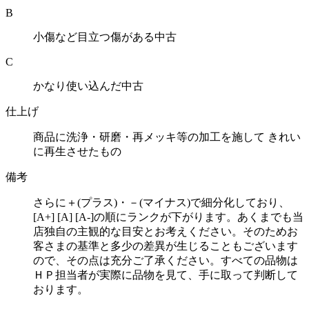
B
小傷など目立つ傷がある中古
C
かなり使い込んだ中古
仕上げ
商品に洗浄・研磨・再メッキ等の加工を施して きれい
に再生させたもの
備考
さらに＋(プラス)・－(マイナス)で細分化しており、
[A+] [A] [A-]の順にランクが下がります。あくまでも当
店独自の主観的な目安とお考えください。そのためお
客さまの基準と多少の差異が生じることもございます
ので、その点は充分ご了承ください。すべての品物は
ＨＰ担当者が実際に品物を見て、手に取って判断して
おります。