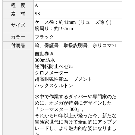
程 度
A
素 材
SS
ケース径：約41mm（リューズ除く）
サイズ
腕周り：約19.5cm
カラー
ブラック
付属品
箱、保証書、取扱説明書、余りコマ×1
自動巻き
300m防水
逆回転防止ベゼル
クロノメーター
超高耐磁性能ムーブメント
バックスケルトン
水中で作業するダイバーや専門家のた
めに、オメガが特別にデザインした
「シーマスター 300」。
それから60年以上が経った今、新たな
冒険家世代に向けて全面的にアップグ
レードし、より魅力的な姿になりまし
た。