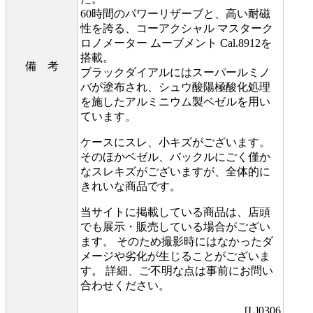
60時間のパワーリザーブと、高い耐磁
性を誇る、コーアクシャル マスターク
ロノメーター ムーブメント Cal.8912を
搭載。
備 考
ブラックダイアルにはスーパールミノ
バが塗布され、シュウ酸陽極酸化処理
を施したアルミニウム製ベゼルを用い
ています。
ケースにスレ、小キズがございます。
そのほかベゼル、バックルにごく僅か
なスレキズがございますが、全体的に
きれいな商品です。
当サイトに掲載している商品は、店頭
でも展示・販売している場合がござい
ます。 そのため撮影時にはなかったダ
メージや劣化が生じることがございま
す。 詳細、ご不明な点は事前にお問い
合わせください。
[L]0306