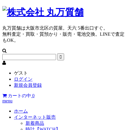
丸万質舗は大阪市北区の質屋。天六 5番出口すぐ。
無料査定・買取・質預かり・販売・電池交換。LINEで査定
もOK。
ゲスト
ログイン
新規会員登録
カートの中
0
menu
ホーム
インターネット販売
新着商品
時計【WATCH】