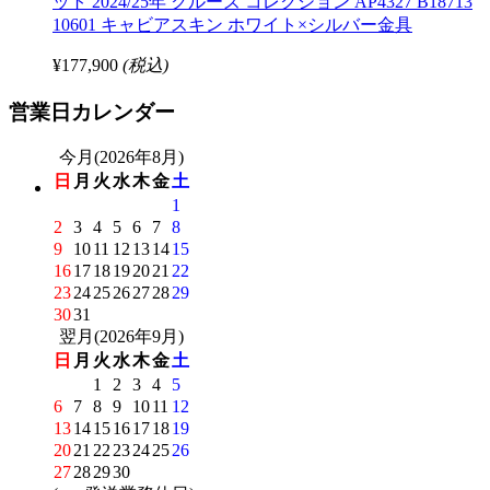
ット 2024/25年 クルーズ コレクション AP4327 B18713
10601 キャビアスキン ホワイト×シルバー金具
¥177,900
(税込)
営業日カレンダー
今月(2026年8月)
日
月
火
水
木
金
土
1
2
3
4
5
6
7
8
9
10
11
12
13
14
15
16
17
18
19
20
21
22
23
24
25
26
27
28
29
30
31
翌月(2026年9月)
日
月
火
水
木
金
土
1
2
3
4
5
6
7
8
9
10
11
12
13
14
15
16
17
18
19
20
21
22
23
24
25
26
27
28
29
30