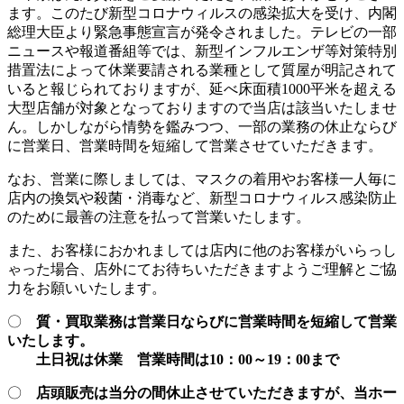
ます。このたび新型コロナウィルスの感染拡大を受け、内閣
総理大臣より緊急事態宣言が発令されました。テレビの一部
ニュースや報道番組等では、新型インフルエンザ等対策特別
措置法によって休業要請される業種として質屋が明記されて
いると報じられておりますが、延べ床面積1000平米を超える
大型店舗が対象となっておりますので当店は該当いたしませ
ん。しかしながら情勢を鑑みつつ、一部の業務の休止ならび
に営業日、営業時間を短縮して営業させていただきます。
なお、営業に際しましては、マスクの着用やお客様一人毎に
店内の換気や殺菌・消毒など、新型コロナウィルス感染防止
のために最善の注意を払って営業いたします。
また、お客様におかれましては店内に他のお客様がいらっし
ゃった場合、店外にてお待ちいただきますようご理解とご協
力をお願いいたします。
〇
質・買取業務は営業日ならびに営業時間を短縮して営業
いたします。
土日祝は休業 営業時間は10：00～19：00まで
〇
店頭販売は当分の間休止させていただきますが、当ホー