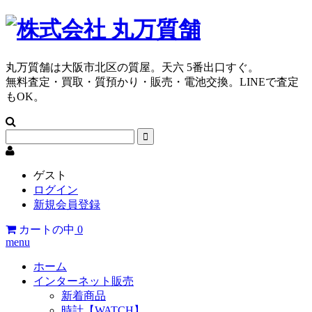
丸万質舗は大阪市北区の質屋。天六 5番出口すぐ。
無料査定・買取・質預かり・販売・電池交換。LINEで査定
もOK。
ゲスト
ログイン
新規会員登録
カートの中
0
menu
ホーム
インターネット販売
新着商品
時計【WATCH】