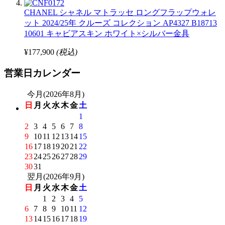
CHANEL シャネル マトラッセ ロングフラップウォレ
ット 2024/25年 クルーズ コレクション AP4327 B18713
10601 キャビアスキン ホワイト×シルバー金具
¥177,900
(税込)
営業日カレンダー
今月(2026年8月)
日
月
火
水
木
金
土
1
2
3
4
5
6
7
8
9
10
11
12
13
14
15
16
17
18
19
20
21
22
23
24
25
26
27
28
29
30
31
翌月(2026年9月)
日
月
火
水
木
金
土
1
2
3
4
5
6
7
8
9
10
11
12
13
14
15
16
17
18
19