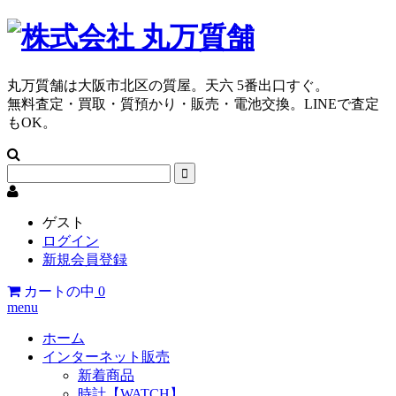
丸万質舗は大阪市北区の質屋。天六 5番出口すぐ。
無料査定・買取・質預かり・販売・電池交換。LINEで査定
もOK。
ゲスト
ログイン
新規会員登録
カートの中
0
menu
ホーム
インターネット販売
新着商品
時計【WATCH】