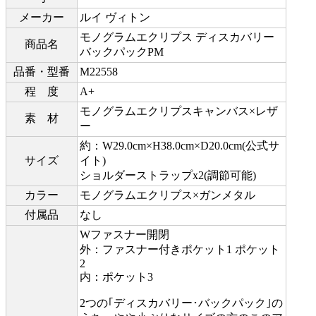
メーカー
ルイ ヴィトン
モノグラムエクリプス ディスカバリー
商品名
バックパックPM
品番・型番
M22558
程 度
A+
モノグラムエクリプスキャンバス×レザ
素 材
ー
約：W29.0cm×H38.0cm×D20.0cm(公式サ
サイズ
イト)
ショルダーストラップx2(調節可能)
カラー
モノグラムエクリプス×ガンメタル
付属品
なし
Wファスナー開閉
外：ファスナー付きポケット1 ポケット
2
内：ポケット3
2つの｢ディスカバリー･バックパック｣の